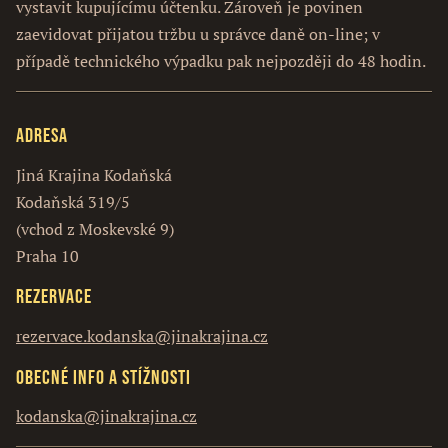
vystavit kupujícímu účtenku. Zároveň je povinen
zaevidovat přijatou tržbu u správce daně on-line; v
případě technického výpadku pak nejpozději do 48 hodin.
Adresa
Jiná Krajina Kodaňská
Kodaňská 319/5
(vchod z Moskevské 9)
Praha 10
Rezervace
rezervace.kodanska@jinakrajina.cz
Obecné info a stížnosti
kodanska@jinakrajina.cz