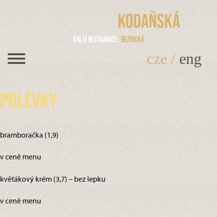
Kodaňská
Další restaurace
Řeznická
cze
/
eng
Polévky
bramboračka (1,9)
v ceně menu
květákový krém (3,7) – bez lepku
v ceně menu