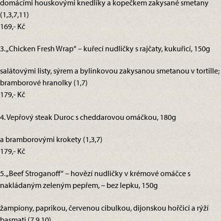
domácími houskovými knedlíky a kopečkem zakysané smetany
(1,3,7,11)
169,- Kč
3. „Chicken Fresh Wrap“ – kuřecí nudličky s rajčaty, kukuřicí, 150g
salátovými listy, sýrem a bylinkovou zakysanou smetanou v tortille;
bramborové hranolky (1,7)
179,- Kč
4. Vepřový steak Duroc s cheddarovou omáčkou, 180g
a bramborovými krokety (1,3,7)
179,- Kč
5. „Beef Stroganoff“ – hovězí nudličky v krémové omáčce s
nakládaným zeleným pepřem, – bez lepku, 150g
žampiony, paprikou, červenou cibulkou, dijonskou hořčicí a rýží
basmati (7,9,10)