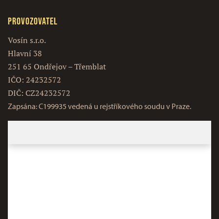
Provozovatel
Vosín s.r.o.
Hlavní 38
251 65 Ondřejov – Třemblat
IČO: 24232572
DIČ: CZ24232572
Zapsána: C199935 vedená u rejstříkového soudu v Praze.