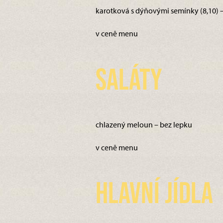
karotková s dýňovými semínky (8,10) 
v ceně menu
Saláty
chlazený meloun – bez lepku
v ceně menu
Hlavní jídla