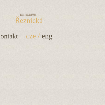
Další restaurace
Řeznická
cze
/
eng
ontakt