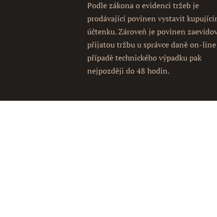
Podle zákona o evidenci tržeb je
prodávající povinen vystavit kupujíc
účtenku. Zároveň je povinen zaevido
přijatou tržbu u správce daně on-line
případě technického výpadku pak
nejpozději do 48 hodin.