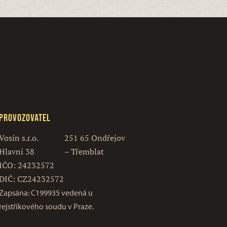
Provozovatel
Vosín s.r.o.
251 65 Ondřejov
Hlavní 38
– Třemblat
IČO: 24232572
DIČ: CZ24232572
Zapsána: C199935 vedená u
rejstříkového soudu v Praze.