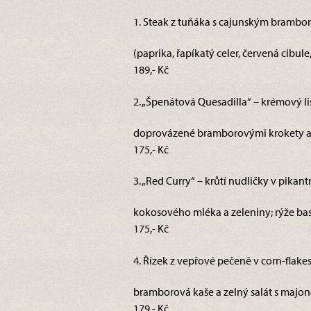
1. Steak z tuňáka s cajunským brambo
(paprika, řapíkatý celer, červená cib
189,- Kč
2. „Špenátová Quesadilla“ – krémový li
doprovázené bramborovými krokety a 
175,- Kč
3. „Red Curry“ – krůtí nudličky v pika
kokosového mléka a zeleniny; rýže basm
175,- Kč
4. Řízek z vepřové pečeně v corn-flakes
bramborová kaše a zelný salát s majoné
179,- Kč