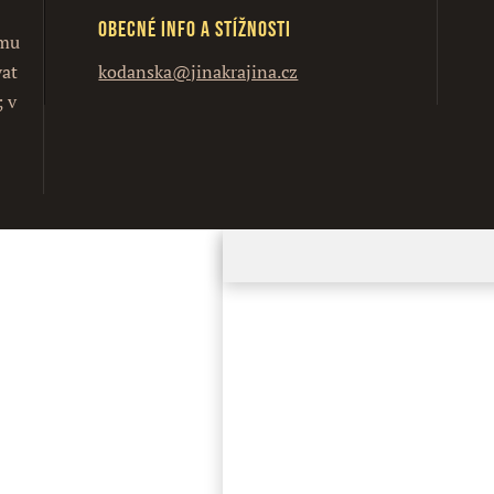
Obecné info a stížnosti
ímu
vat
kodanska@jinakrajina.cz
; v