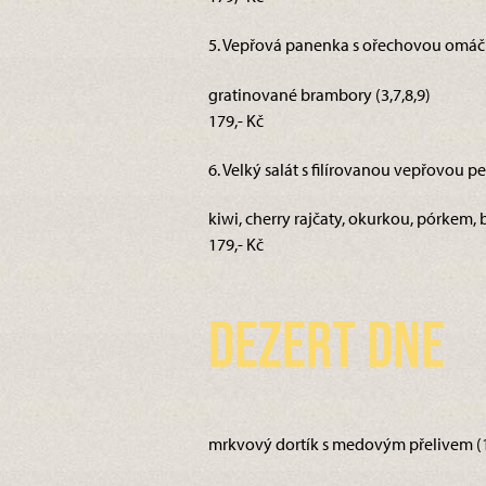
5. Vepřová panenka s ořechovou omáč
gratinované brambory (3,7,8,9)
179,- Kč
6. Velký salát s filírovanou vepřovou pe
kiwi, cherry rajčaty, okurkou, pórkem, 
179,- Kč
Dezert dne
mrkvový dortík s medovým přelivem (1,