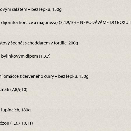
rovým salátem – bez lepku, 150g
ule, dijonská hořčice a majonéza) (3,4,9,10) – NEPODÁVÁME DO BOXU!!
stový špenát s cheddarem v tortille, 200g
bylinkovým dipem (1,3,7)
ntní omáčce z červeného curry – bez lepku, 150g
ati (7,8,9,10)
 lupíncích, 180g
zou (1,3,7,10,11)