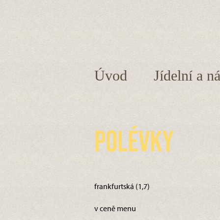
Úvod
Jídelní a n
Polévky
frankfurtská (1,7)
v ceně menu