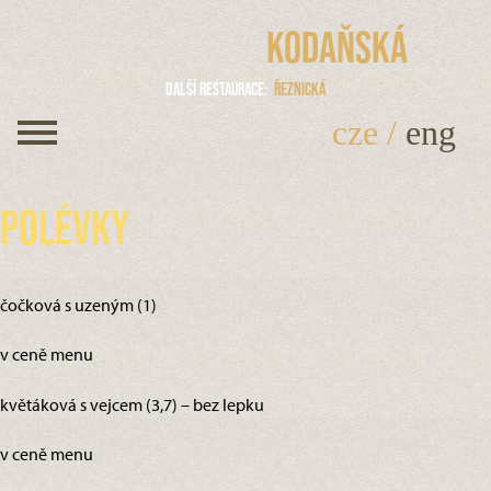
Kodaňská
Další restaurace
Řeznická
cze
/
eng
Polévky
čočková s uzeným (1)
v ceně menu
květáková s vejcem (3,7) – bez lepku
v ceně menu