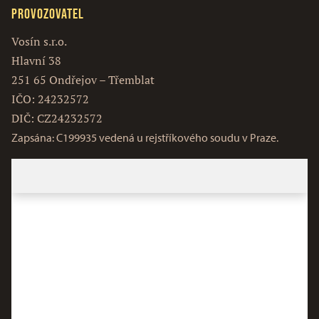
Provozovatel
Vosín s.r.o.
Hlavní 38
251 65 Ondřejov – Třemblat
IČO: 24232572
DIČ: CZ24232572
Zapsána: C199935 vedená u rejstříkového soudu v Praze.