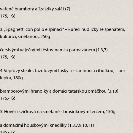
vařené brambory a Tzatziky salát (7)
175,- Kč
3. „Spaghetti con pollo e spinaci“ – kuřecí nudličky se špenátem,
kukuřicí, smetanou,, 250g
čerstvými vaječnými těstovinami a parmazánem (1,3,7)
175,- Kč
4. Vepřový steak s fazolovými lusky se slaninou a cibulkou, – bez
lepku, 180g
bramborovými hranolky a domácí tatarskou omáčkou (3,10)
175,- Kč
5. Hovězí svíčková na smetaně s brusinkovým terčem, 150g
a domácími houskovými knedlíky (1,3,7,9,10,11)
185,- Kč