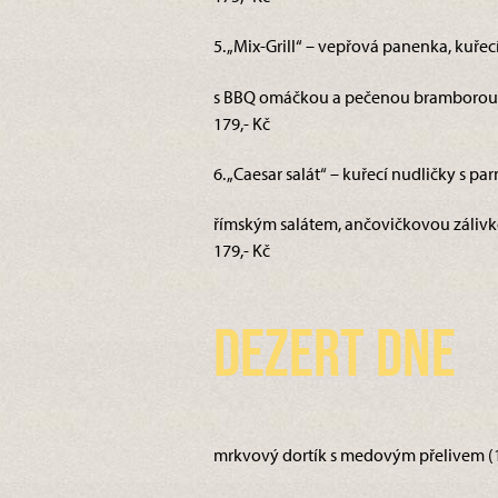
5. „Mix-Grill“ – vepřová panenka, kuře
s BBQ omáčkou a pečenou bramborou s
179,- Kč
6. „Caesar salát“ – kuřecí nudličky s p
římským salátem, ančovičkovou zálivko
179,- Kč
Dezert dne
mrkvový dortík s medovým přelivem (1,