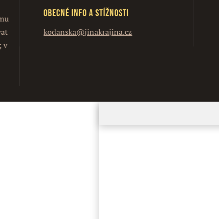
Obecné info a stížnosti
ímu
vat
kodanska@jinakrajina.cz
; v