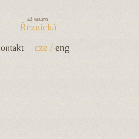
Další restaurace
Řeznická
cze
/
eng
ontakt