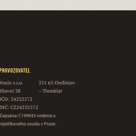
Provozovatel
Vosín s.r.o.
251 65 Ondřejov
Hlavní 38
– Třemblat
IČO: 24232572
DIČ: CZ24232572
Zapsána: C199935 vedená u
rejstříkového soudu v Praze.