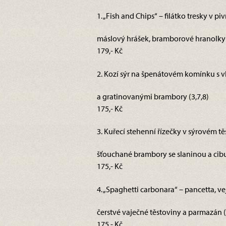
1. „Fish and Chips“ – filátko tresky v pi
máslový hrášek, bramborové hranolky a
179,- Kč
2. Kozí sýr na špenátovém komínku s v
a gratinovanými brambory (3,7,8)
175,- Kč
3. Kuřecí stehenní řízečky v sýrovém tě
šťouchané brambory se slaninou a cibul
175,- Kč
4. „Spaghetti carbonara“ – pancetta, vej
čerstvé vaječné těstoviny a parmazán (
175,- Kč