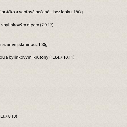
cí prsíčko a vepřová pečeně – bez lepku, 180g
 bylinkovým dipem (7,9,12)
armazánem, slaninou,, 150g
u a bylinkovými krutony (1,3,4,7,10,11)
3,7,8,13)