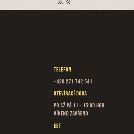
39,- Kč
Telefon
+420 271 742 541
Otevírací doba
Po až Pá 11 – 15:00 hod.
Víkend zavřeno
EET