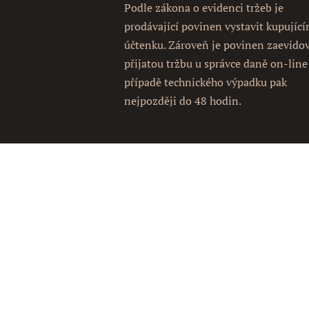
Podle zákona o evidenci tržeb je
prodávající povinen vystavit kupujíc
účtenku. Zároveň je povinen zaevido
přijatou tržbu u správce daně on-line
případě technického výpadku pak
nejpozději do 48 hodin.