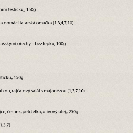
vním těstíčku,, 150g
 domácí tatarská omáčka (1,3,4,7,10)
lašskými ořechy – bez lepku, 100g
stíčku,, 150g
kou, rajčatový salát s majonézou (1,3,7,10)
ce, česnek, petrželka, olivový olej,, 250g
1,3,7)