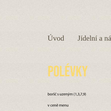
Úvod
Jídelní a n
Polévky
boršč s uzeným (1,3,7,9)
v ceně menu