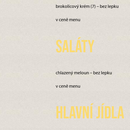
brokolicový krém (7) – bez lepku
v ceně menu
Saláty
chlazený meloun – bez lepku
v ceně menu
Hlavní jídla