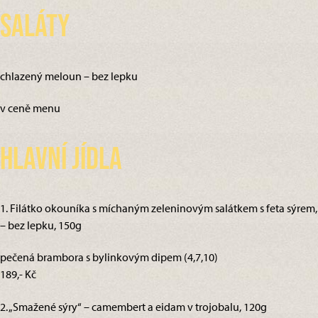
Saláty
chlazený meloun – bez lepku
v ceně menu
Hlavní jídla
1. Filátko okouníka s míchaným zeleninovým salátkem s feta sýrem,
– bez lepku, 150g
pečená brambora s bylinkovým dipem (4,7,10)
189,- Kč
2. „Smažené sýry“ – camembert a eidam v trojobalu, 120g