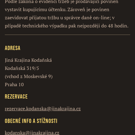
Podle zákona o evidenci tržeb je prodávající povinen
vystavit kupujícímu účtenku. Zároveň je povinen
zaevidovat přijatou tržbu u správce daně on-line; v
případě technického výpadku pak nejpozději do 48 hodin.
Adresa
Jiná Krajina Kodaňská
Kodaňská 319/5
(vchod z Moskevské 9)
Praha 10
Rezervace
rezervace.kodanska@jinakrajina.cz
Obecné info a stížnosti
kodanska@jinakrajina.cz