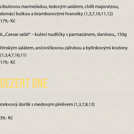
cibulovou marmeládou, ledovým salátem, chilli majonézou,
domácí bulkou a bramborovými hranolky (1,3,7,10,11,12)
179,- Kč
6. „Caesar salát“ – kuřecí nudličky s parmazánem, slaninou,, 150g
římským salátem, ančovičkovou zálivkou a bylinkovými krutony
(1,3,4,7,10,11)
179,- Kč
Dezert dne
mrkvový dortík s medovým přelivem (1,3,7,8,13)
39,- Kč