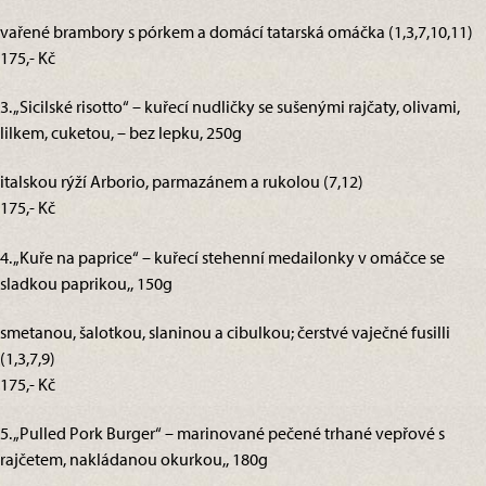
vařené brambory s pórkem a domácí tatarská omáčka (1,3,7,10,11)
175,- Kč
3. „Sicilské risotto“ – kuřecí nudličky se sušenými rajčaty, olivami,
lilkem, cuketou, – bez lepku, 250g
italskou rýží Arborio, parmazánem a rukolou (7,12)
175,- Kč
4. „Kuře na paprice“ – kuřecí stehenní medailonky v omáčce se
sladkou paprikou,, 150g
smetanou, šalotkou, slaninou a cibulkou; čerstvé vaječné fusilli
(1,3,7,9)
175,- Kč
5. „Pulled Pork Burger“ – marinované pečené trhané vepřové s
rajčetem, nakládanou okurkou,, 180g