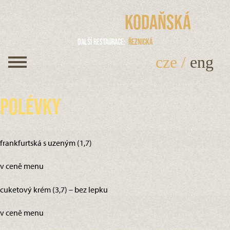
Kodaňská
Další restaurace
Řeznická
cze
/
eng
Polévky
frankfurtská s uzeným (1,7)
v ceně menu
cuketový krém (3,7) – bez lepku
v ceně menu