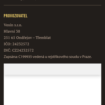
Provozovatel
Vosín s.r.o.
Hlavní 38
251 65 Ondřejov – Třemblat
IČO: 24232572
DIČ: CZ24232572
Zapsána: C199935 vedená u rejstříkového soudu v Praze.