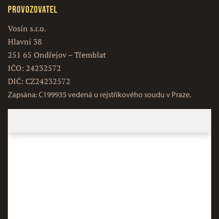
Provozovatel
Vosín s.r.o.
Hlavní 38
251 65 Ondřejov – Třemblat
IČO: 24232572
DIČ: CZ24232572
Zapsána: C199935 vedená u rejstříkového soudu v Praze.