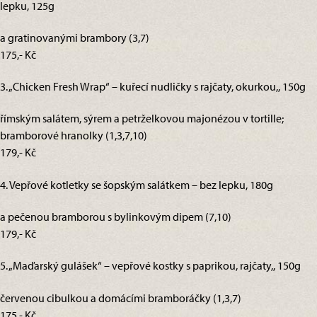
lepku, 125g
a gratinovanými brambory (3,7)
175,- Kč
3. „Chicken Fresh Wrap“ – kuřecí nudličky s rajčaty, okurkou,, 150g
římským salátem, sýrem a petrželkovou majonézou v tortille;
bramborové hranolky (1,3,7,10)
179,- Kč
4. Vepřové kotletky se šopským salátkem – bez lepku, 180g
a pečenou bramborou s bylinkovým dipem (7,10)
179,- Kč
5. „Maďarský gulášek“ – vepřové kostky s paprikou, rajčaty,, 150g
červenou cibulkou a domácími bramboráčky (1,3,7)
175,- Kč