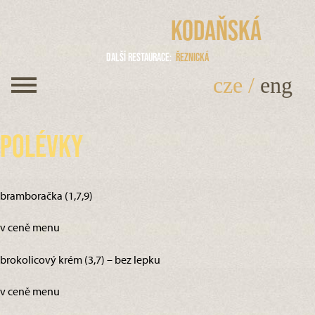
Kodaňská
Další restaurace
Řeznická
cze
/
eng
Polévky
bramboračka (1,7,9)
v ceně menu
brokolicový krém (3,7) – bez lepku
v ceně menu