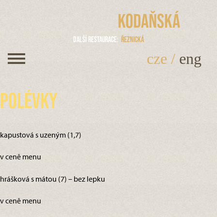
Kodaňská
Další restaurace
Řeznická
cze
/
eng
Polévky
kapustová s uzeným (1,7)
v ceně menu
hrášková s mátou (7) – bez lepku
v ceně menu