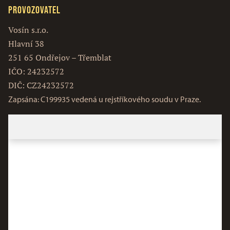
Provozovatel
Vosín s.r.o.
Hlavní 38
251 65 Ondřejov – Třemblat
IČO: 24232572
DIČ: CZ24232572
Zapsána: C199935 vedená u rejstříkového soudu v Praze.