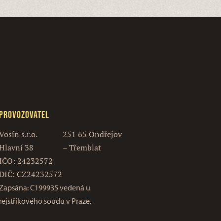
Provozovatel
Vosín s.r.o.
251 65 Ondřejov
Hlavní 38
– Třemblat
IČO: 24232572
DIČ: CZ24232572
Zapsána: C199935 vedená u
rejstříkového soudu v Praze.