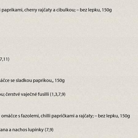
 paprikami, cherry rajčaty a cibulkou; – bez lepku, 150g
7,11)
omáčce se sladkou paprikou,, 150g
 čerstvé vaječné fusilli (1,3,7,9)
v omáčce s fazolemi, chilli papričkami a rajčaty; – bez lepku, 150g
ana a nachos lupínky (7,9)