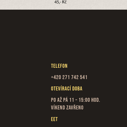
45,- Kč
Telefon
+420 271 742 541
Otevírací doba
Po až Pá 11 – 15:00 hod.
Víkend zavřeno
EET