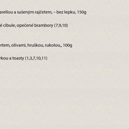
rellou a sušeným rajčetem, – bez lepku, 150g
é cibule, opečené brambory (7,9,10)
tem, olivami, hruškou, rukolou,, 100g
kou a toasty (1,3,7,10,11)