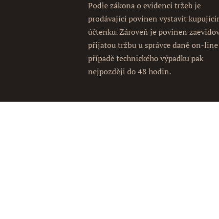
Podle zákona o evidenci tržeb je
prodávající povinen vystavit kupujíc
účtenku. Zároveň je povinen zaevido
přijatou tržbu u správce daně on-line
případě technického výpadku pak
nejpozději do 48 hodin.