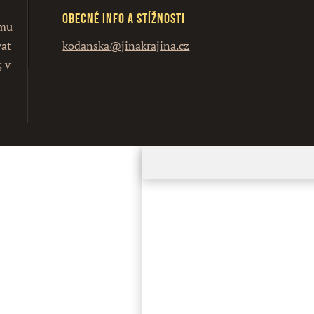
Obecné info a stížnosti
ímu
vat
kodanska@jinakrajina.cz
; v