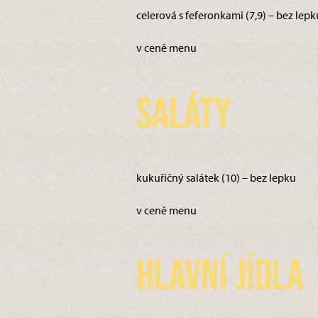
celerová s feferonkami (7,9) – bez lepk
v ceně menu
Saláty
kukuřičný salátek (10) – bez lepku
v ceně menu
Hlavní jídla