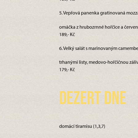
5. Vepřová panenka gratinovaná mozza
omáčka z hrubozrnné hořčice a červen
189,- Kč
6. Velký salát s marinovaným camember
trhanými listy, medovo-hořčičnou záliv
179,- Kč
Dezert dne
domácí tiramisu (1,3,7)