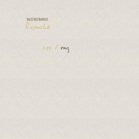
Další restaurace
Řeznická
cze
/
eng