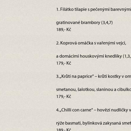
1. Filátko tilapie s pečenými barevnými
gratinované brambory (3,4,7)
189,- Kč
2. Koprová omáčka s vařenými vejci,
a domácími houskovými knedlíky (1,3,
179,- Kč
3. „Krůtí na paprice“ – krůtí kostky v 
smetanou, šalotkou, slaninou a cibulkou;
179,- Kč
4. „Chilli con carne“ – hovězí nudličky 
rýže basmati, bylinková zakysaná smet
189,- Kč