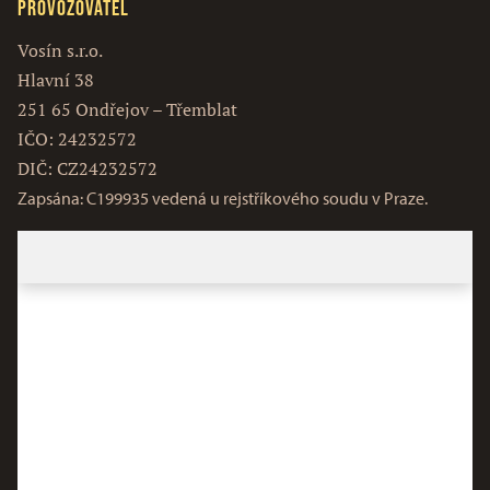
Provozovatel
Vosín s.r.o.
Hlavní 38
251 65 Ondřejov – Třemblat
IČO: 24232572
DIČ: CZ24232572
Zapsána: C199935 vedená u rejstříkového soudu v Praze.