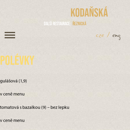
Kodaňská
Další restaurace
Řeznická
cze
/
eng
Polévky
gulášová (1,9)
v ceně menu
tomatová s bazalkou (9) – bez lepku
v ceně menu