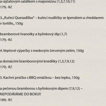
a rajčatovým salátkem s majonézou (1,3,7,10,11)
179,- Kč
3. „Kuřecí Quesadillas“ – kuřecí nudličky se špenátem a cheddarem
v tortille,, 150g
bramborové hranolky a bylinkový dip (1,7)
179,- Kč
4. Vepřové výpečky s medovým červeným zelím, 150g
a domácími bramborovými knedlíky (1,3,7,9,12)
179,- Kč
5. Kachní prsíčko s BBQ omáčkou – bez lepku, 150g
a pečenou bramborou s bylinkovým dipem (7,9,12) –
NEPODÁVÁME DO BOXU!!
189,- Kč