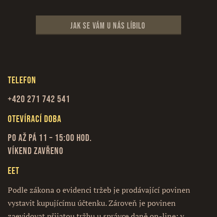
Jak se vám u nás líbilo
Telefon
+420 271 742 541
Otevírací doba
Po až Pá 11 – 15:00 hod.
Víkend zavřeno
EET
Podle zákona o evidenci tržeb je prodávající povinen
vystavit kupujícímu účtenku. Zároveň je povinen
zaevidovat přijatou tržbu u správce daně on-line; v