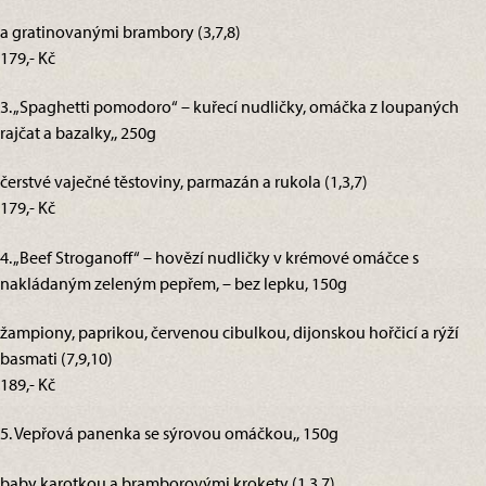
a gratinovanými brambory (3,7,8)
179,- Kč
3. „Spaghetti pomodoro“ – kuřecí nudličky, omáčka z loupaných
rajčat a bazalky,, 250g
čerstvé vaječné těstoviny, parmazán a rukola (1,3,7)
179,- Kč
4. „Beef Stroganoff“ – hovězí nudličky v krémové omáčce s
nakládaným zeleným pepřem, – bez lepku, 150g
žampiony, paprikou, červenou cibulkou, dijonskou hořčicí a rýží
basmati (7,9,10)
189,- Kč
5. Vepřová panenka se sýrovou omáčkou,, 150g
baby karotkou a bramborovými krokety (1,3,7)