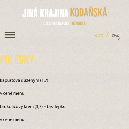
Kodaňská
Další restaurace
Řeznická
cze
/
eng
Polévky
kapustová s uzeným (1,7)
v ceně menu
brokolicový krém (3,7) – bez lepku
v ceně menu