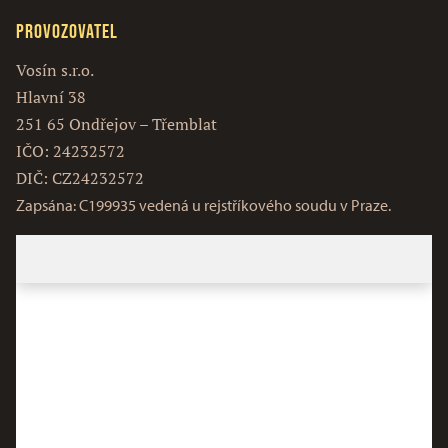
Provozovatel
Vosín s.r.o.
Hlavní 38
251 65 Ondřejov – Třemblat
IČO: 24232572
DIČ: CZ24232572
Zapsána: C199935 vedená u rejstříkového soudu v Praze.