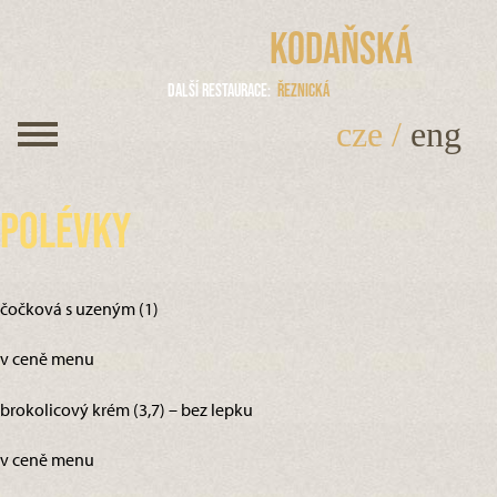
Kodaňská
Další restaurace
Řeznická
cze
/
eng
Polévky
čočková s uzeným (1)
v ceně menu
brokolicový krém (3,7) – bez lepku
v ceně menu