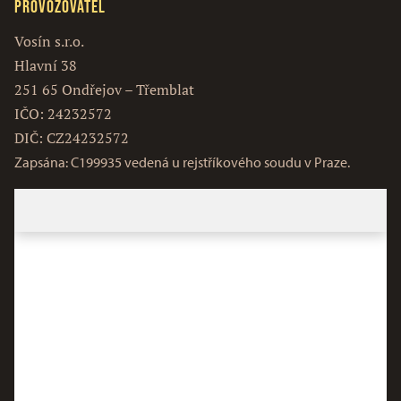
Provozovatel
Vosín s.r.o.
Hlavní 38
251 65 Ondřejov – Třemblat
IČO: 24232572
DIČ: CZ24232572
Zapsána: C199935 vedená u rejstříkového soudu v Praze.