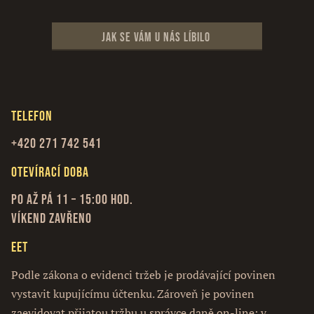
Jak se vám u nás líbilo
Telefon
+420 271 742 541
Otevírací doba
Po až Pá 11 – 15:00 hod.
Víkend zavřeno
EET
Podle zákona o evidenci tržeb je prodávající povinen
vystavit kupujícímu účtenku. Zároveň je povinen
zaevidovat přijatou tržbu u správce daně on-line; v