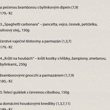
a pečenou bramborou s bylinkovým dipem (7,9)
179,- Kč
3. „Spaghetti carbonara“ – pancetta, vejce, česnek, petrželka,
olivový olej,, 150g
čerstvé vaječné těstoviny a parmazán (1,3,7)
179,- Kč
4. „Krůtí na houbách“ – krůtí kostky s hříbky, žampiony, smetanou,
bylinkami,, 250g
bramborovými gnocchi a parmazánem (1,7,9)
185,- Kč
5. Telecí gulášek s červenou cibulkou, 150g
a domácími houskovými knedlíky (1,3,7,11)
189,- Kč