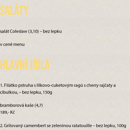
Saláty
salát Coleslaw (3,10) – bez lepku
v ceně menu
Hlavní jídla
1. Filátko pstruha s lilkovo-cuketovým ragú s cherry rajčaty a
cibulkou, – bez lepku, 150g
bramborová kaše (4,7)
189,- Kč
2. Grilovaný camembert se zeleninou ratatouille – bez lepku, 100g