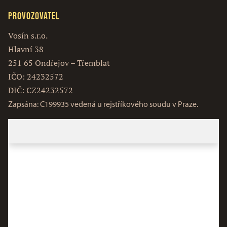
Provozovatel
Vosín s.r.o.
Hlavní 38
251 65 Ondřejov – Třemblat
IČO: 24232572
DIČ: CZ24232572
Zapsána: C199935 vedená u rejstříkového soudu v Praze.