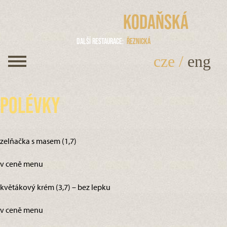
Kodaňská
Další restaurace
Řeznická
cze
/
eng
Polévky
zelňačka s masem (1,7)
v ceně menu
květákový krém (3,7) – bez lepku
v ceně menu