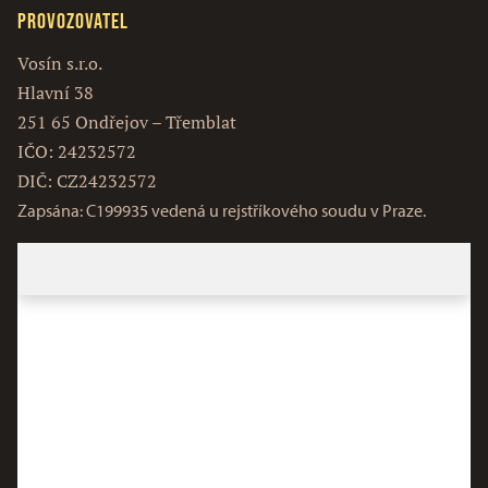
Provozovatel
Vosín s.r.o.
Hlavní 38
251 65 Ondřejov – Třemblat
IČO: 24232572
DIČ: CZ24232572
Zapsána: C199935 vedená u rejstříkového soudu v Praze.