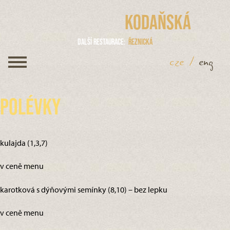
Kodaňská
Další restaurace
Řeznická
cze
/
eng
Polévky
kulajda (1,3,7)
v ceně menu
karotková s dýňovými semínky (8,10) – bez lepku
v ceně menu