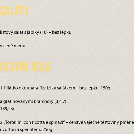
Saláty
listový salát s jablky (10) – bez lepku
v ceně menu
Hlavní jídla
1. Filátko okouna se Tzatziky salátkem – bez lepku, 150g
a gratinovanými brambory (3,4,7)
189,- Kč
2. „Tortellini con ricotta e spinaci“ – čerstvé vaječné těstoviny plněné
ricottou a špenátem,, 250g