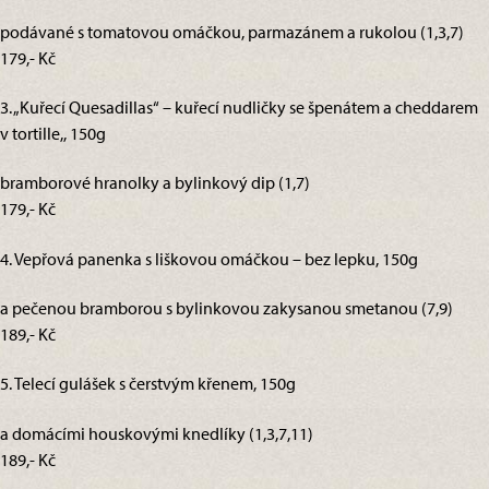
podávané s tomatovou omáčkou, parmazánem a rukolou (1,3,7)
179,- Kč
3. „Kuřecí Quesadillas“ – kuřecí nudličky se špenátem a cheddarem
v tortille,, 150g
bramborové hranolky a bylinkový dip (1,7)
179,- Kč
4. Vepřová panenka s liškovou omáčkou – bez lepku, 150g
a pečenou bramborou s bylinkovou zakysanou smetanou (7,9)
189,- Kč
5. Telecí gulášek s čerstvým křenem, 150g
a domácími houskovými knedlíky (1,3,7,11)
189,- Kč