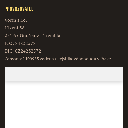
Provozovatel
Vosín s.r.o.
Hlavní 38
251 65 Ondřejov – Třemblat
IČO: 24232572
DIČ: CZ24232572
Zapsána: C199935 vedená u rejstříkového soudu v Praze.