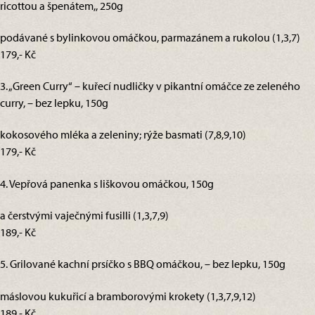
ricottou a špenátem,, 250g
podávané s bylinkovou omáčkou, parmazánem a rukolou (1,3,7)
179,- Kč
3. „Green Curry“ – kuřecí nudličky v pikantní omáčce ze zeleného
curry, – bez lepku, 150g
kokosového mléka a zeleniny; rýže basmati (7,8,9,10)
179,- Kč
4. Vepřová panenka s liškovou omáčkou, 150g
a čerstvými vaječnými fusilli (1,3,7,9)
189,- Kč
5. Grilované kachní prsíčko s BBQ omáčkou, – bez lepku, 150g
máslovou kukuřicí a bramborovými krokety (1,3,7,9,12)
189,- Kč