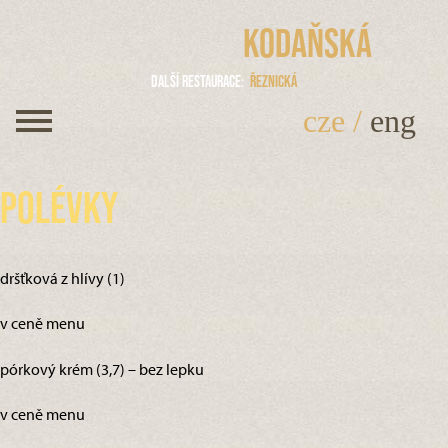
Kodaňská
Další restaurace
Řeznická
cze
/
eng
Polévky
dršťková z hlívy (1)
v ceně menu
pórkový krém (3,7) – bez lepku
v ceně menu