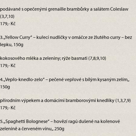
podávané s opečenými grenaille brambůrky a salátem Coleslaw
(3,7,10)
179,- Kč
3. „Yellow Curry“ – kuřecí nudličky v omáčce ze žlutého curry – bez
lepku, 150g
kokosového mléka a zeleniny; rýže basmati (7,8,9,10)
179,- Kč
4. „Vepřo-knedlo-zelo“ – pečené vepřové s bílým kysaným zelím,,
150g
přírodním výpekem a domácími bramborovými knedlíky (1,3,7,9)
179,- Kč
5. „Spaghetti Bolognese“ – hovězí ragú dušené na kořenové
zelenině a červeném vínu,, 250g