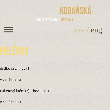
Kodaňská
Další restaurace
Řeznická
cze
/
eng
Polévky
dršťková z hlívy (1)
v ceně menu
cuketový krém (7) – bez lepku
v ceně menu