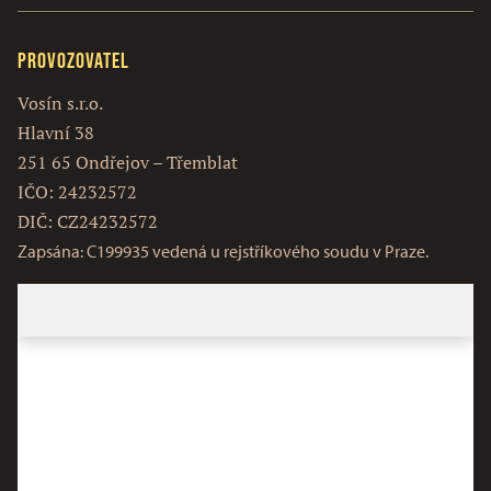
Provozovatel
Vosín s.r.o.
Hlavní 38
251 65 Ondřejov – Třemblat
IČO: 24232572
DIČ: CZ24232572
Zapsána: C199935 vedená u rejstříkového soudu v Praze.