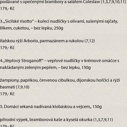
podávané s opečenými brambory a salátem Coleslaw (1,3,7,9,10,11)
179,- Kč
3. „Sicilské risotto“ – kuřecí nudličky s olivami, sušenými rajčaty,
lilkem, cuketou, – bez lepku, 250g
italskou rýží Arborio, parmazánem a rukolou (7,12)
179,- Kč
4. „Vepřový Stroganoff“ – vepřové nudličky v krémové omáčce s
nakládaným zeleným pepřem, – bez lepku, 150g
žampiony, paprikou, červenou cibulkou, dijonskou hořčicí a rýží
basmati (7,9,10)
179,- Kč
5. Domácí sekaná nadívaná klobáskou a vejcem,, 150g
přírodní výpek, bramborová kaše a kyselá okurka (1,3,7,9,11)
179,- Kč