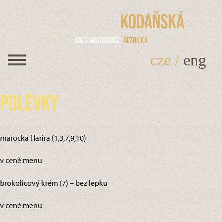
Kodaňská
Další restaurace
Řeznická
cze
/
eng
Polévky
marocká Harira (1,3,7,9,10)
v ceně menu
brokolicový krém (7) – bez lepku
v ceně menu