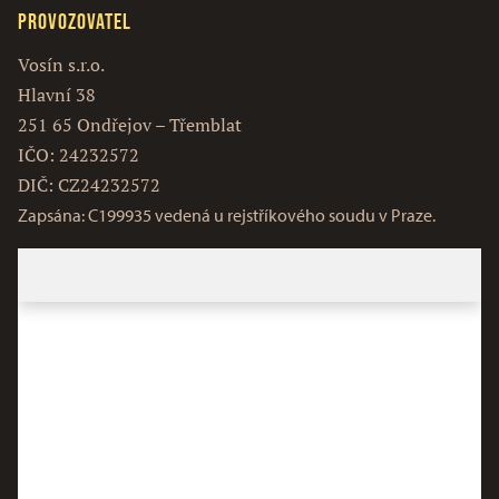
Provozovatel
Vosín s.r.o.
Hlavní 38
251 65 Ondřejov – Třemblat
IČO: 24232572
DIČ: CZ24232572
Zapsána: C199935 vedená u rejstříkového soudu v Praze.