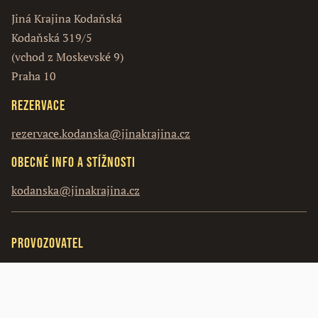
Jiná Krajina Kodaňská
Kodaňská 319/5
(vchod z Moskevské 9)
Praha 10
Rezervace
rezervace.kodanska@jinakrajina.cz
Obecné info a stížnosti
kodanska@jinakrajina.cz
Provozovatel
Vosín s.r.o.
Hlavní 38
251 65 Ondřejov – Třemblat