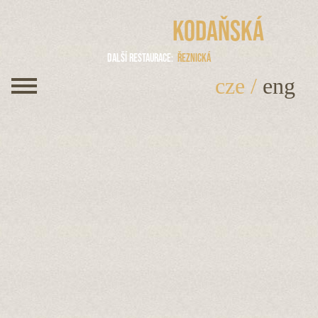
Kodaňská
Další restaurace
Řeznická
cze
/
eng