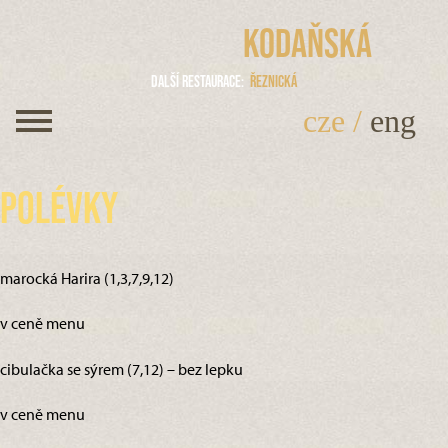
Kodaňská
Další restaurace
Řeznická
cze
/
eng
Polévky
marocká Harira (1,3,7,9,12)
v ceně menu
cibulačka se sýrem (7,12) – bez lepku
v ceně menu