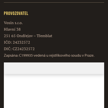
Provozovatel
Vosín s.r.o.
Hlavní 38
251 65 Ondřejov – Třemblat
IČO: 24232572
DIČ: CZ24232572
Zapsána: C199935 vedená u rejstříkového soudu v Praze.