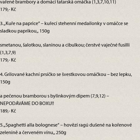
vařené brambory a domácí tatarská omáčka (1,3,7,10,11)
179,- Kč
3. „Kuře na paprice“ – kuřecí stehenní medailonky v omáčce se
sladkou paprikou,, 150g
smetanou, šalotkou, slaninou a cibulkou; čerstvé vaječné fusilli
(1,3,7,9)
179,- Kč
4. Grilované kachní prsíčko se švestkovou omáčkou – bez lepku,
150g
a pečenou bramborou s bylinkovým dipem (7,9,12) –
NEPODÁVÁME DO BOXU!!
189,- Kč
5. „Spaghetti alla bolognese“ – hovězí ragú dušené na kořenové
zelenině a červeném vínu,, 250g