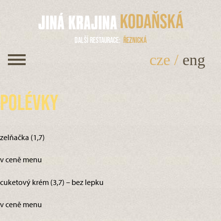
Kodaňská
Další restaurace
Řeznická
cze
/
eng
Polévky
zelňačka (1,7)
v ceně menu
cuketový krém (3,7) – bez lepku
v ceně menu