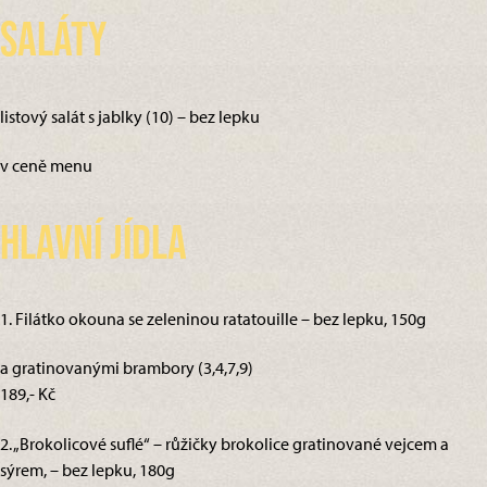
Saláty
listový salát s jablky (10) – bez lepku
v ceně menu
Hlavní jídla
1. Filátko okouna se zeleninou ratatouille – bez lepku, 150g
a gratinovanými brambory (3,4,7,9)
189,- Kč
2. „Brokolicové suflé“ – růžičky brokolice gratinované vejcem a
sýrem, – bez lepku, 180g