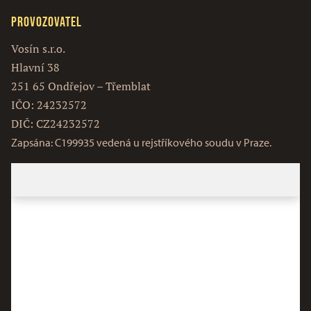
Provozovatel
Vosín s.r.o.
Hlavní 38
251 65 Ondřejov – Třemblat
IČO: 24232572
DIČ: CZ24232572
Zapsána: C199935 vedená u rejstříkového soudu v Praze.