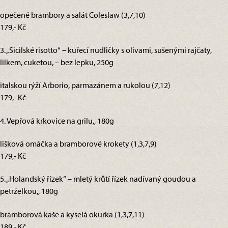
opečené brambory a salát Coleslaw (3,7,10)
179,- Kč
3. „Sicilské risotto“ – kuřecí nudličky s olivami, sušenými rajčaty,
lilkem, cuketou, – bez lepku, 250g
italskou rýží Arborio, parmazánem a rukolou (7,12)
179,- Kč
4. Vepřová krkovice na grilu,, 180g
lišková omáčka a bramborové krokety (1,3,7,9)
179,- Kč
5. „Holandský řízek“ – mletý krůtí řízek nadívaný goudou a
petrželkou,, 180g
bramborová kaše a kyselá okurka (1,3,7,11)
189,- Kč