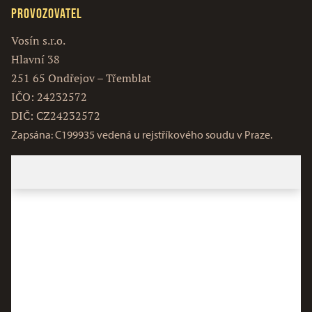
Provozovatel
Vosín s.r.o.
Hlavní 38
251 65 Ondřejov – Třemblat
IČO: 24232572
DIČ: CZ24232572
Zapsána: C199935 vedená u rejstříkového soudu v Praze.