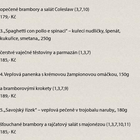
opečené brambory a salát Coleslaw (3,7,10)
179,- Kč
3. „Spaghetti con pollo e spinaci“ – kuřecí nudličky, špenát,
kukuřice, smetana,, 250g
čerstvé vaječné těstoviny a parmazán (1,3,7)
185,- Kč
4. Vepřová panenka s krémovou žampionovou omáčkou, 150g
a bramborovými krokety (1,3,7,9)
189,- Kč
5. „Savojský řízek“ – vepřová pečeně v trojobalu naruby,, 180g
šťouchané brambory a rajčatový salát s majonézou (1,3,7,10,11)
185,- Kč