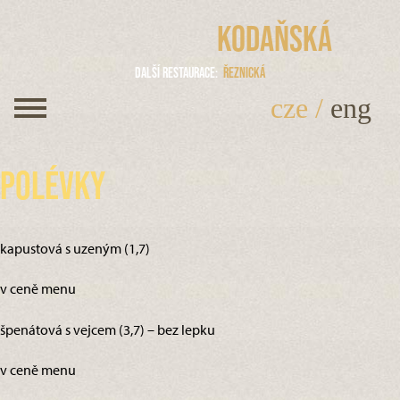
Kodaňská
Další restaurace
Řeznická
cze
/
eng
Polévky
kapustová s uzeným (1,7)
v ceně menu
špenátová s vejcem (3,7) – bez lepku
v ceně menu