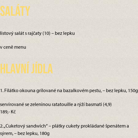
Saláty
listový salát s rajčaty (10) – bez lepku
v ceně menu
Hlavní jídla
1. Filátko okouna grilované na bazalkovém pestu, – bez lepku, 150g
servírované se zeleninou ratatouille a rýží basmati (4,9)
189,- Kč
2. „Cuketový sandwich“ – plátky cukety prokládané špenátem a
sýrem, – bez lepku, 180g