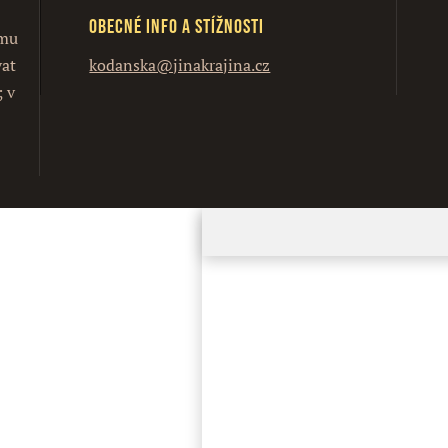
Obecné info a stížnosti
ímu
vat
kodanska@jinakrajina.cz
; v