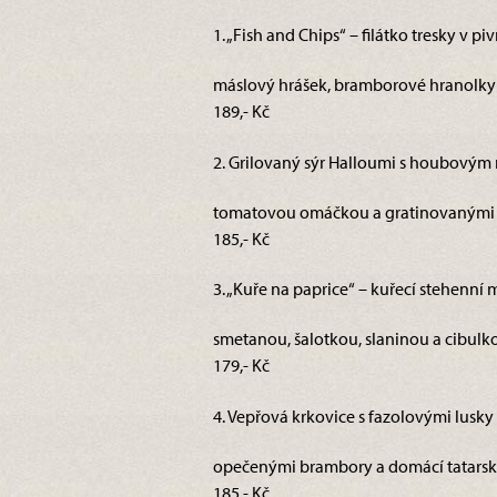
1. „Fish and Chips“ – filátko tresky v pi
máslový hrášek, bramborové hranolky a
189,- Kč
2. Grilovaný sýr Halloumi s houbovým 
tomatovou omáčkou a gratinovanými 
185,- Kč
3. „Kuře na paprice“ – kuřecí stehenní
smetanou, šalotkou, slaninou a cibulk
179,- Kč
4. Vepřová krkovice s fazolovými lusky 
opečenými brambory a domácí tatarsk
185,- Kč