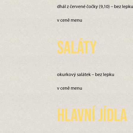
dhál z červené čočky (9,10) – bez lepk
v ceně menu
Saláty
okurkový salátek – bez lepku
v ceně menu
Hlavní jídla