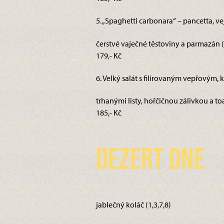
5. „Spaghetti carbonara“ – pancetta, vej
čerstvé vaječné těstoviny a parmazán (
179,- Kč
6. Velký salát s filírovaným vepřovým, k
trhanými listy, hořčičnou zálivkou a toa
185,- Kč
Dezert dne
jablečný koláč (1,3,7,8)