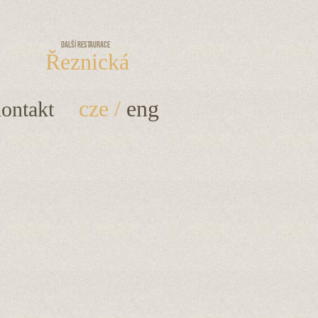
Další restaurace
Řeznická
cze
/
eng
ontakt