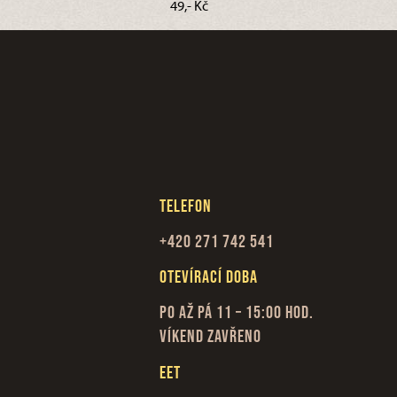
49,- Kč
Telefon
+420 271 742 541
Otevírací doba
Po až Pá 11 – 15:00 hod.
Víkend zavřeno
EET