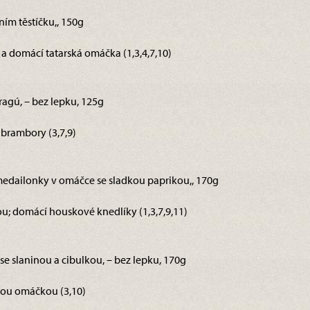
vním těstíčku,, 150g
 domácí tatarská omáčka (1,3,4,7,10)
ragú, – bez lepku, 125g
brambory (3,7,9)
 medailonky v omáčce se sladkou paprikou,, 170g
ou; domácí houskové knedlíky (1,3,7,9,11)
se slaninou a cibulkou, – bez lepku, 170g
ou omáčkou (3,10)