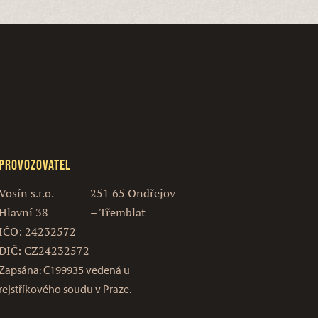
Provozovatel
Vosín s.r.o.
251 65 Ondřejov
Hlavní 38
– Třemblat
IČO: 24232572
DIČ: CZ24232572
Zapsána: C199935 vedená u
rejstříkového soudu v Praze.