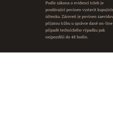
Podle zákona o evidenci tržeb je
prodávající povinen vystavit kupujíc
účtenku. Zároveň je povinen zaevido
přijatou tržbu u správce daně on-line
případě technického výpadku pak
nejpozději do 48 hodin.