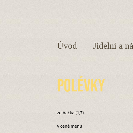
Úvod
Jídelní a n
Polévky
zelňačka (1,7)
v ceně menu