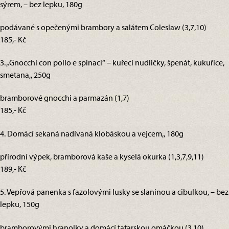
sýrem, – bez lepku, 180g
podávané s opečenými brambory a salátem Coleslaw (3,7,10)
185,- Kč
3. „Gnocchi con pollo e spinaci“ – kuřecí nudličky, špenát, kukuřice,
smetana,, 250g
bramborové gnocchi a parmazán (1,7)
185,- Kč
4. Domácí sekaná nadívaná klobáskou a vejcem,, 180g
přírodní výpek, bramborová kaše a kyselá okurka (1,3,7,9,11)
189,- Kč
5. Vepřová panenka s fazolovými lusky se slaninou a cibulkou, – bez
lepku, 150g
bramborovými hranolky a domácí tatarskou omáčkou (3,10)