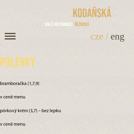
Kodaňská
Další restaurace
Řeznická
cze
/
eng
Polévky
bramboračka (1,7,9)
v ceně menu
pórkový krém (3,7) – bez lepku
v ceně menu