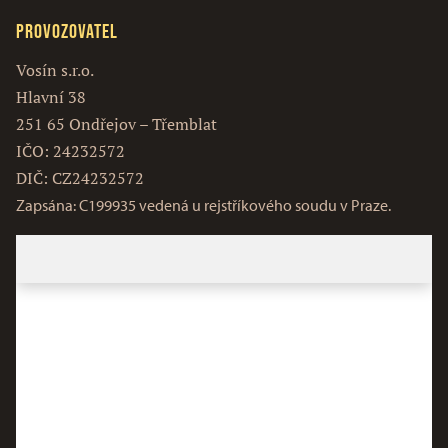
Provozovatel
Vosín s.r.o.
Hlavní 38
251 65 Ondřejov – Třemblat
IČO: 24232572
DIČ: CZ24232572
Zapsána: C199935 vedená u rejstříkového soudu v Praze.