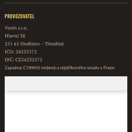
Provozovatel
Vosín s.r.o.
Hlavní 38
251 65 Ondřejov – Třemblat
IČO: 24232572
DIČ: CZ24232572
Zapsána: C199935 vedená u rejstříkového soudu v Praze.