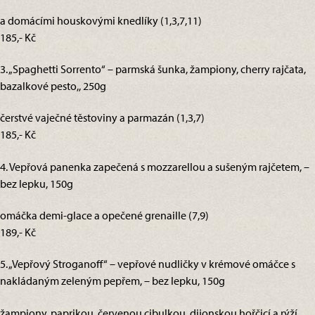
a domácími houskovými knedlíky (1,3,7,11)
185,- Kč
3. „Spaghetti Sorrento“ – parmská šunka, žampiony, cherry rajčata,
bazalkové pesto,, 250g
čerstvé vaječné těstoviny a parmazán (1,3,7)
185,- Kč
4. Vepřová panenka zapečená s mozzarellou a sušeným rajčetem, –
bez lepku, 150g
omáčka demi-glace a opečené grenaille (7,9)
189,- Kč
5. „Vepřový Stroganoff“ – vepřové nudličky v krémové omáčce s
nakládaným zeleným pepřem, – bez lepku, 150g
žampiony, paprikou, červenou cibulkou, dijonskou hořčicí a rýží