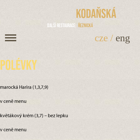
Kodaňská
Další restaurace
Řeznická
cze
/
eng
Polévky
marocká Harira (1,3,7,9)
v ceně menu
květákový krém (3,7) – bez lepku
v ceně menu