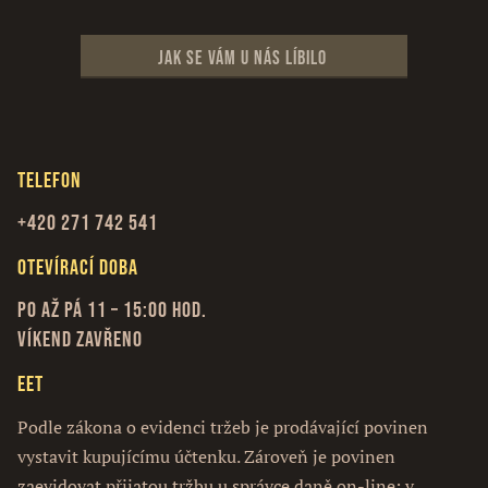
Jak se vám u nás líbilo
Telefon
+420 271 742 541
Otevírací doba
Po až Pá 11 – 15:00 hod.
Víkend zavřeno
EET
Podle zákona o evidenci tržeb je prodávající povinen
vystavit kupujícímu účtenku. Zároveň je povinen
zaevidovat přijatou tržbu u správce daně on-line; v