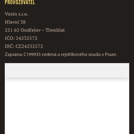
Provozovatel
Vosín s.r.o.
Hlavní 38
251 65 Ondřejov – Třemblat
IČO: 24232572
DIČ: CZ24232572
Zapsána: C199935 vedená u rejstříkového soudu v Praze.