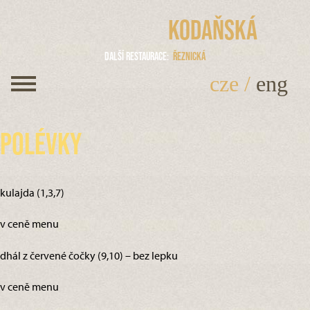
Kodaňská
Další restaurace
Řeznická
cze
/
eng
Polévky
kulajda (1,3,7)
v ceně menu
dhál z červené čočky (9,10) – bez lepku
v ceně menu