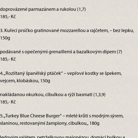
doprovázené parmazánem a rukolou (1,7)
185,- Kč
3. Kuřecí prsíčko gratinované mozzarellou a rajčetem, – bez lepku,
150g
podávané s opečenými grenaillemi a bazalkovým dipem (7)
185,- Kč
4. „Rozlítaný španělský ptáček“ – vepřové kostky se špekem,
vejcem, klobáskou, 150g
nakládanou okurkou, cibulkou a rýží basmati (1,3,9)
185,- Kč
5. „Turkey Blue Cheese Burger“ – mleté krůtí s modrým sýrem,
slaninou, restovanými žampiony, cibulkou,, 180g
ledovým salátem, petrželkovou majonézou, domácí bulkou a