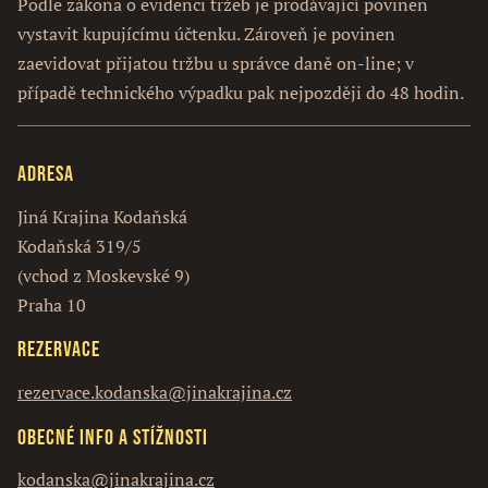
Podle zákona o evidenci tržeb je prodávající povinen
vystavit kupujícímu účtenku. Zároveň je povinen
zaevidovat přijatou tržbu u správce daně on-line; v
případě technického výpadku pak nejpozději do 48 hodin.
Adresa
Jiná Krajina Kodaňská
Kodaňská 319/5
(vchod z Moskevské 9)
Praha 10
Rezervace
rezervace.kodanska@jinakrajina.cz
Obecné info a stížnosti
kodanska@jinakrajina.cz