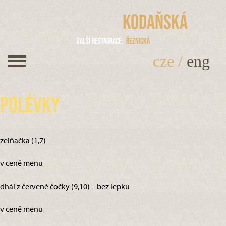
Kodaňská
Další restaurace
Řeznická
cze
/
eng
Polévky
zelňačka (1,7)
v ceně menu
dhál z červené čočky (9,10) – bez lepku
v ceně menu