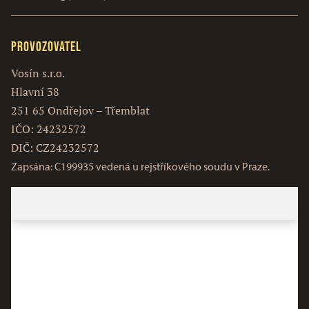
Provozovatel
Vosín s.r.o.
Hlavní 38
251 65 Ondřejov – Třemblat
IČO: 24232572
DIČ: CZ24232572
Zapsána: C199935 vedená u rejstříkového soudu v Praze.