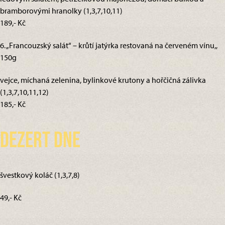
bramborovými hranolky (1,3,7,10,11)
189,- Kč
6. „Francouzský salát“ – krůtí jatýrka restovaná na červeném vínu,,
150g
vejce, míchaná zelenina, bylinkové krutony a hořčičná zálivka
(1,3,7,10,11,12)
185,- Kč
Dezert dne
švestkový koláč (1,3,7,8)
49,- Kč