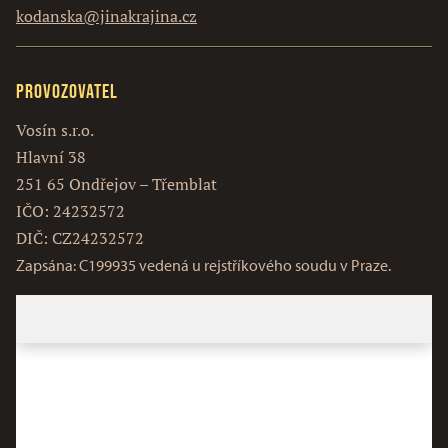
kodanska@jinakrajina.cz
Provozovatel
Vosín s.r.o.
Hlavní 38
251 65 Ondřejov – Třemblat
IČO: 24232572
DIČ: CZ24232572
Zapsána: C199935 vedená u rejstříkového soudu v Praze.