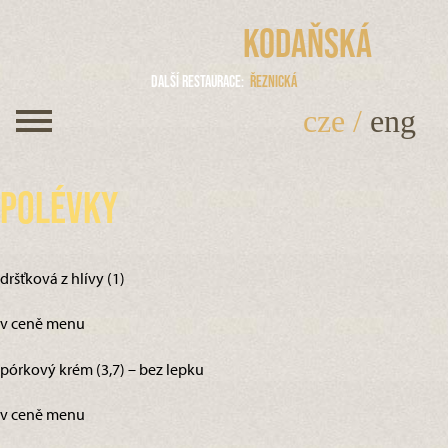
Kodaňská
Další restaurace
Řeznická
cze
/
eng
Polévky
dršťková z hlívy (1)
v ceně menu
pórkový krém (3,7) – bez lepku
v ceně menu