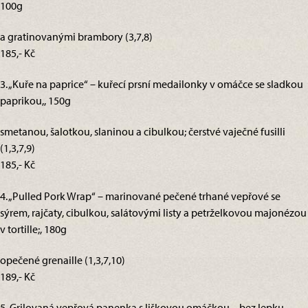
100g
a gratinovanými brambory (3,7,8)
185,- Kč
3. „Kuře na paprice“ – kuřecí prsní medailonky v omáčce se sladkou
paprikou,, 150g
smetanou, šalotkou, slaninou a cibulkou; čerstvé vaječné fusilli
(1,3,7,9)
185,- Kč
4. „Pulled Pork Wrap“ – marinované pečené trhané vepřové se
sýrem, rajčaty, cibulkou, salátovými listy a petrželkovou majonézou
v tortille;, 180g
opečené grenaille (1,3,7,10)
189,- Kč
5. Grilovaná vepřová panenka s liškovou omáčkou – bez lepku,