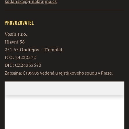
kodanska@jinakrajina.cz
Provozovatel
Vosín s.r.o.
Hlavní 38
251 65 Ondřejov – Třemblat
IČO: 24232572
DIČ: CZ24232572
Zapsána: C199935 vedená u rejstříkového soudu v Praze.