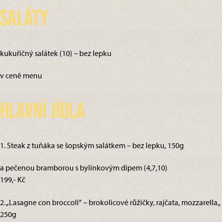
Saláty
kukuřičný salátek (10) – bez lepku
v ceně menu
Hlavní jídla
1. Steak z tuňáka se šopským salátkem – bez lepku, 150g
a pečenou bramborou s bylinkovým dipem (4,7,10)
199,- Kč
2. „Lasagne con broccoli“ – brokolicové růžičky, rajčata, mozzarella,,
250g