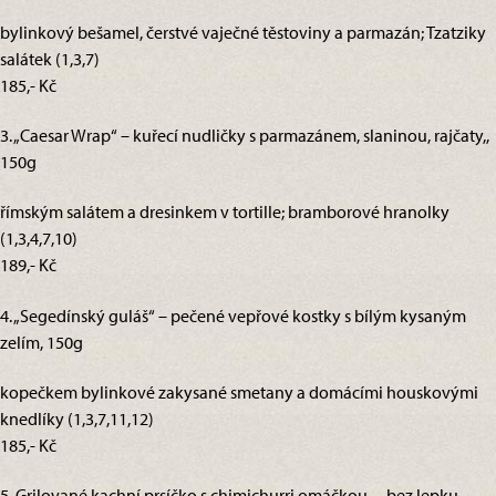
bylinkový bešamel, čerstvé vaječné těstoviny a parmazán; Tzatziky
salátek (1,3,7)
185,- Kč
3. „Caesar Wrap“ – kuřecí nudličky s parmazánem, slaninou, rajčaty,,
150g
římským salátem a dresinkem v tortille; bramborové hranolky
(1,3,4,7,10)
189,- Kč
4. „Segedínský guláš“ – pečené vepřové kostky s bílým kysaným
zelím, 150g
kopečkem bylinkové zakysané smetany a domácími houskovými
knedlíky (1,3,7,11,12)
185,- Kč
5. Grilované kachní prsíčko s chimichurri omáčkou, – bez lepku,