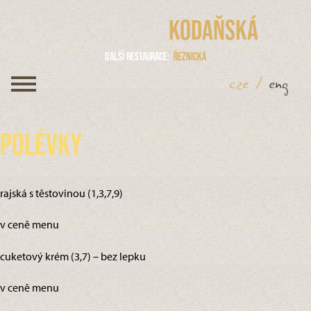
Kodaňská
Další restaurace
Řeznická
cze
/
eng
Polévky
rajská s těstovinou (1,3,7,9)
v ceně menu
cuketový krém (3,7) – bez lepku
v ceně menu