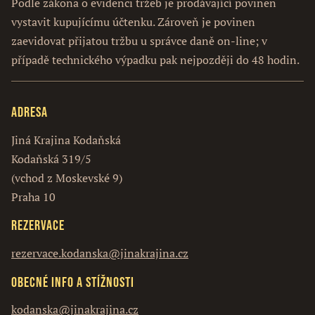
Podle zákona o evidenci tržeb je prodávající povinen
vystavit kupujícímu účtenku. Zároveň je povinen
zaevidovat přijatou tržbu u správce daně on-line; v
případě technického výpadku pak nejpozději do 48 hodin.
Adresa
Jiná Krajina Kodaňská
Kodaňská 319/5
(vchod z Moskevské 9)
Praha 10
Rezervace
rezervace.kodanska@jinakrajina.cz
Obecné info a stížnosti
kodanska@jinakrajina.cz