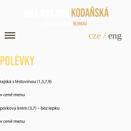
Kodaňská
Další restaurace
Řeznická
cze
/
eng
Polévky
rajská s těstovinou (1,3,7,9)
v ceně menu
pórkový krém (3,7) – bez lepku
v ceně menu