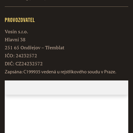
Provozovatel
Vosín s.r.o.
Hlavní 38
251 65 Ondřejov – Třemblat
IČO: 24232572
DIČ: CZ24232572
Zapsána: C199935 vedená u rejstříkového soudu v Praze.