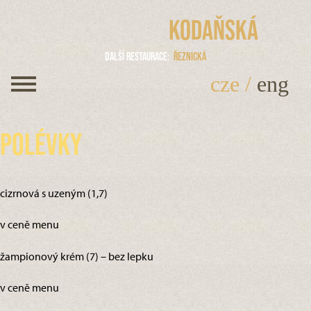
Kodaňská
Další restaurace
Řeznická
cze
/
eng
Polévky
cizrnová s uzeným (1,7)
v ceně menu
žampionový krém (7) – bez lepku
v ceně menu