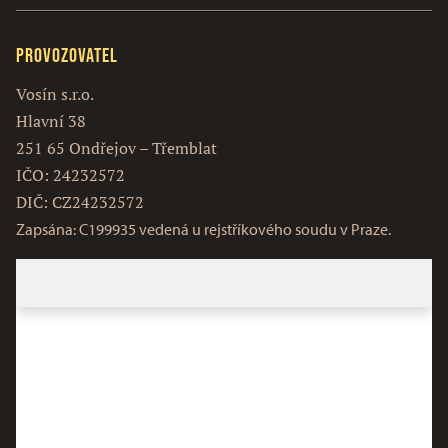
Provozovatel
Vosín s.r.o.
Hlavní 38
251 65 Ondřejov – Třemblat
IČO: 24232572
DIČ: CZ24232572
Zapsána: C199935 vedená u rejstříkového soudu v Praze.