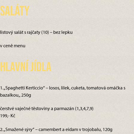
Saláty
listový salát s rajčaty (10) – bez lepku
v ceně menu
Hlavní jídla
1. „Spaghetti Kerticcio“ – losos, lilek, cuketa, tomatová omáčka s
bazalkou,, 250g
čerstvé vaječné těstoviny a parmazán (1,3,4,7,9)
199,- Kč
2. „Smažené sýry“ – camembert a eidam v trojobalu, 120g