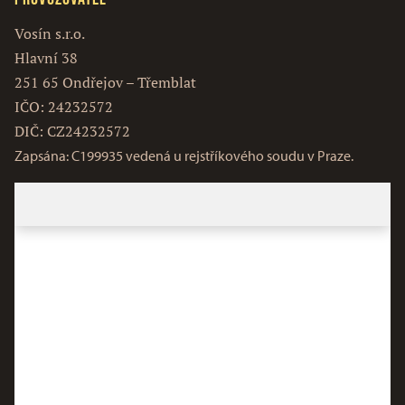
Vosín s.r.o.
Hlavní 38
251 65 Ondřejov – Třemblat
IČO: 24232572
DIČ: CZ24232572
Zapsána: C199935 vedená u rejstříkového soudu v Praze.