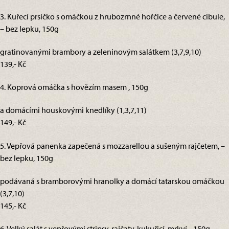
3. Kuřecí prsíčko s omáčkou z hrubozrnné hořčice a červené cibule,
– bez lepku, 150g
gratinovanými brambory a zeleninovým salátkem (3,7,9,10)
139,- Kč
4. Koprová omáčka s hovězím masem , 150g
a domácími houskovými knedlíky (1,3,7,11)
149,- Kč
5. Vepřová panenka zapečená s mozzarellou a sušeným rajčetem, –
bez lepku, 150g
podávaná s bramborovými hranolky a domácí tatarskou omáčkou
(3,7,10)
145,- Kč
6. Velký salát s vepřovými stripsy, rajčaty, kukuřicí, mrkví, , 150g