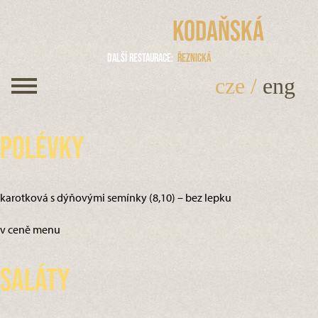
Kodaňská
Další restaurace
Řeznická
cze
/
eng
Polévky
karotková s dýňovými semínky (8,10) – bez lepku
v ceně menu
Saláty