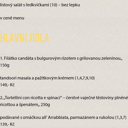
listový salát s ředkvičkami (10) – bez lepku
v ceně menu
Hlavní jídla
1. Filátko candáta s bulgurovým rizotem s grilovanou zeleninou,,
150g
tandoori masala a pažitkovým krémem (1,4,7,9,10)
149,- Kč
2. „Tortellini con ricotta e spinaci“ – čerstvé vaječné těstoviny plněné
ricottou a špenátem,, 250g
podávané s omáčkou all‘ Arrabbiata, parmazánem a rukolou (1,3,7)
139,- Kč