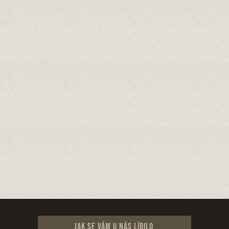
Jak se vám u nás líbilo