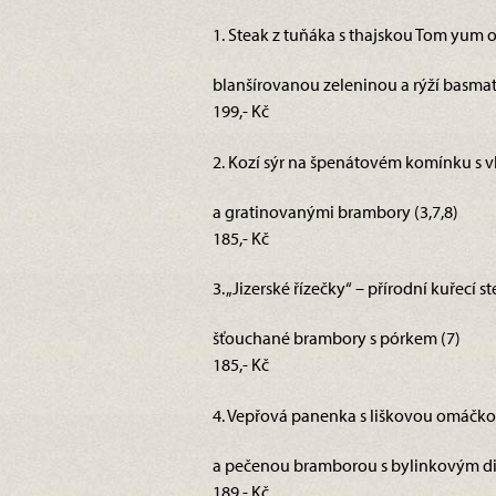
1. Steak z tuňáka s thajskou Tom yum
blanšírovanou zeleninou a rýží basmati 
199,- Kč
2. Kozí sýr na špenátovém komínku s v
a gratinovanými brambory (3,7,8)
185,- Kč
3. „Jizerské řízečky“ – přírodní kuřec
šťouchané brambory s pórkem (7)
185,- Kč
4. Vepřová panenka s liškovou omáčko
a pečenou bramborou s bylinkovým di
189,- Kč