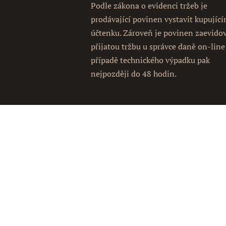
Podle zákona o evidenci tržeb je
prodávající povinen vystavit kupujíc
účtenku. Zároveň je povinen zaevido
přijatou tržbu u správce daně on-line
případě technického výpadku pak
nejpozději do 48 hodin.