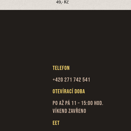
49,- Kč
Telefon
+420 271 742 541
Otevírací doba
Po až Pá 11 – 15:00 hod.
Víkend zavřeno
EET