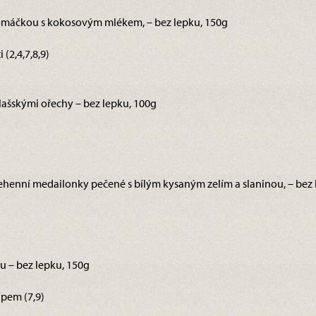
 omáčkou s kokosovým mlékem, – bez lepku, 150g
(2,4,7,8,9)
lašskými ořechy – bez lepku, 100g
í stehenní medailonky pečené s bílým kysaným zelím a slaninou, – bez
u – bez lepku, 150g
pem (7,9)