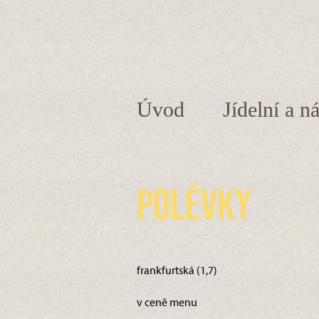
Úvod
Jídelní a n
Polévky
frankfurtská (1,7)
v ceně menu