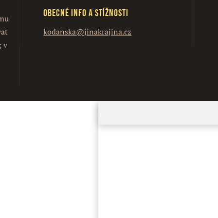
Obecné info a stížnosti
ímu
vat
kodanska@jinakrajina.cz
; v