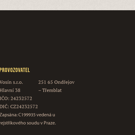
Provozovatel
Vosín s.r.o.
251 65 Ondřejov
Hlavní 38
– Třemblat
IČO: 24232572
DIČ: CZ24232572
Zapsána: C199935 vedená u
rejstříkového soudu v Praze.