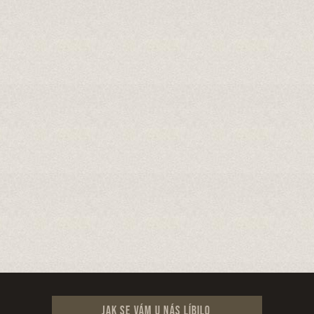
Jak se vám u nás líbilo