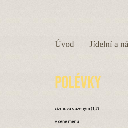
Úvod
Jídelní a n
Polévky
cizrnová s uzeným (1,7)
v ceně menu