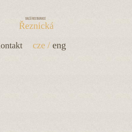
Další restaurace
Řeznická
cze
/
eng
ontakt