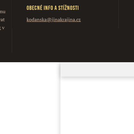
Obecné info a stížnosti
ímu
vat
kodanska@jinakrajina.cz
; v