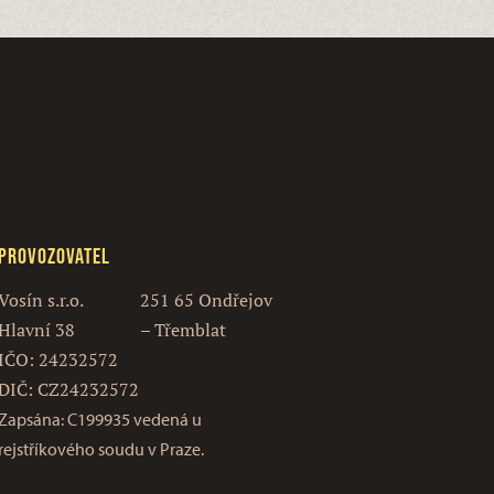
Provozovatel
Vosín s.r.o.
251 65 Ondřejov
Hlavní 38
– Třemblat
IČO: 24232572
DIČ: CZ24232572
Zapsána: C199935 vedená u
rejstříkového soudu v Praze.