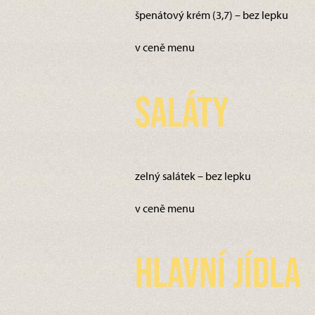
špenátový krém (3,7) – bez lepku
v ceně menu
Saláty
zelný salátek – bez lepku
v ceně menu
Hlavní jídla