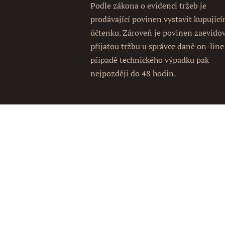
Podle zákona o evidenci tržeb je
prodávající povinen vystavit kupujíc
účtenku. Zároveň je povinen zaevido
přijatou tržbu u správce daně on-line
případě technického výpadku pak
nejpozději do 48 hodin.