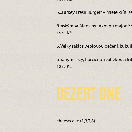
5. „Turkey Fresh Burger“ – mleté krůtí 
římským salátem, bylinkovou majonézo
195,- Kč
6. Velký salát s vepřovou pečení, kukuřic
trhanými listy, hořčičnou zálivkou a fri
185,- Kč
Dezert dne
cheesecake (1,3,7,8)