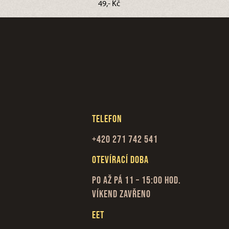
49,- Kč
Telefon
+420 271 742 541
Otevírací doba
Po až Pá 11 – 15:00 hod.
Víkend zavřeno
EET