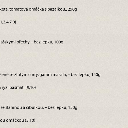
, cuketa, tomatová omáčka s bazalkou,, 250g
,3,4,7,9)
lašskými ořechy – bez lepku, 100g
ušené se žlutým curry, garam masala, – bez lepku, 150g
 rýží basmati (9,10)
se slaninou a cibulkou, – bez lepku, 150g
ou omáčkou (3,10)