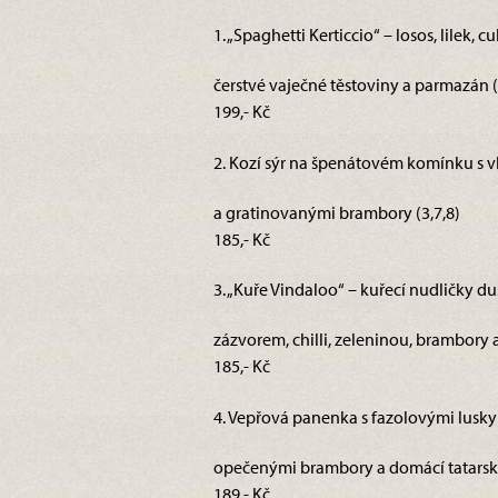
1. „Spaghetti Kerticcio“ – losos, lilek
čerstvé vaječné těstoviny a parmazán (1
199,- Kč
2. Kozí sýr na špenátovém komínku s v
a gratinovanými brambory (3,7,8)
185,- Kč
3. „Kuře Vindaloo“ – kuřecí nudličky d
zázvorem, chilli, zeleninou, brambory a
185,- Kč
4. Vepřová panenka s fazolovými lusky 
opečenými brambory a domácí tatarsk
189,- Kč