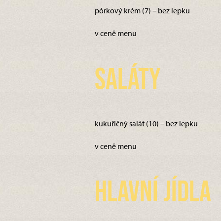
pórkový krém (7) – bez lepku
v ceně menu
Saláty
kukuřičný salát (10) – bez lepku
v ceně menu
Hlavní jídla