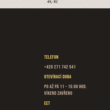
49,- Kč
Telefon
+420 271 742 541
Otevírací doba
Po až Pá 11 – 15:00 hod.
Víkend zavřeno
EET