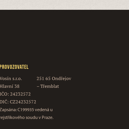
Provozovatel
Vosín s.r.o.
251 65 Ondřejov
Hlavní 38
– Třemblat
IČO: 24232572
DIČ: CZ24232572
Zapsána: C199935 vedená u
rejstříkového soudu v Praze.