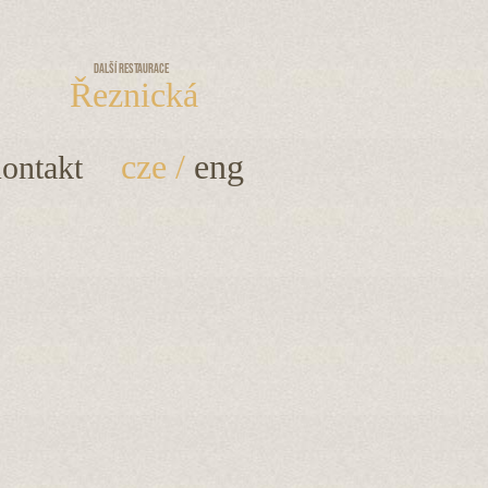
Další restaurace
Řeznická
cze
/
eng
ontakt