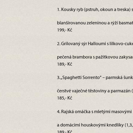
1. Kousky ryb (pstruh, okoun a treska)
blanšírovanou zeleninou a rýží basmati 
199,- Kč
2. Grilovaný sýr Halloumi s lilkovo-cuk
pečená brambora s pažitkovou zakysa
189,- Kč
3. „Spaghetti Sorrento“ – parmská šunk
čerstvé vaječné těstoviny a parmazán (
185,- Kč
4. Rajská omáčka s mletými masovými
a domácími houskovými knedlíky (1,3,
189,- Kč