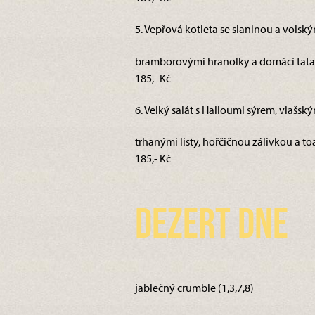
5. Vepřová kotleta se slaninou a volsk
bramborovými hranolky a domácí tata
185,- Kč
6. Velký salát s Halloumi sýrem, vlašsk
trhanými listy, hořčičnou zálivkou a toa
185,- Kč
Dezert dne
jablečný crumble (1,3,7,8)