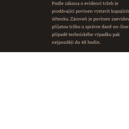
Podle zákona o evidenci tržeb je
prodávající povinen vystavit kupujíc
účtenku. Zároveň je povinen zaevido
přijatou tržbu u správce daně on-line
případě technického výpadku pak
nejpozději do 48 hodin.