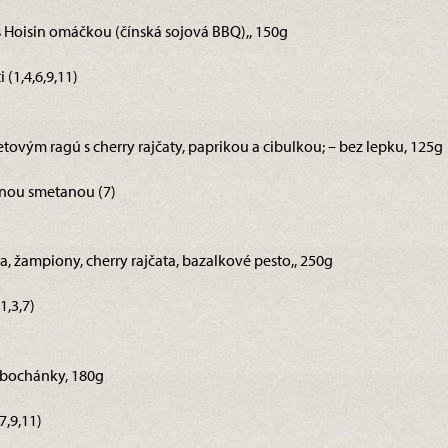
 s Hoisin omáčkou (čínská sojová BBQ),, 150g
(1,4,6,9,11)
etovým ragú s cherry rajčaty, paprikou a cibulkou; – bez lepku, 125g
nou smetanou (7)
a, žampiony, cherry rajčata, bazalkové pesto,, 250g
1,3,7)
 bochánky, 180g
7,9,11)