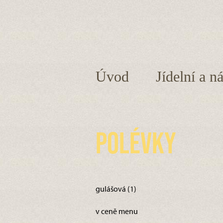
Úvod
Jídelní a n
Polévky
gulášová (1)
v ceně menu