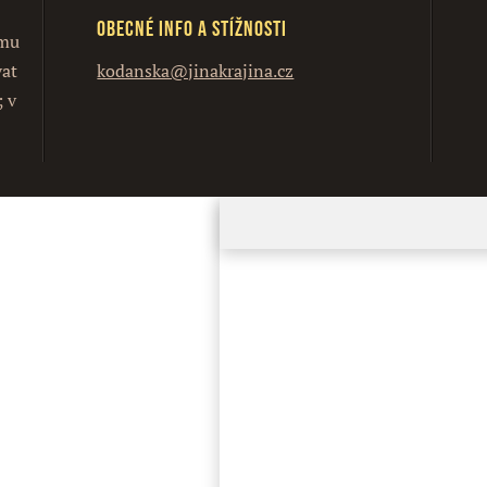
Obecné info a stížnosti
ímu
vat
kodanska@jinakrajina.cz
; v