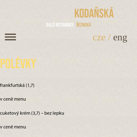
Kodaňská
Další restaurace
Řeznická
cze
/
eng
Polévky
frankfurtská (1,7)
v ceně menu
cuketový krém (3,7) – bez lepku
v ceně menu