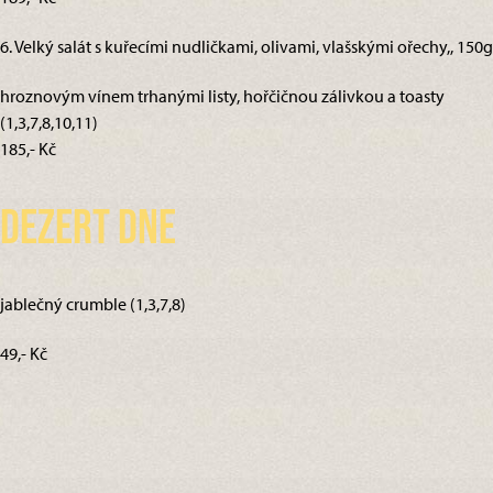
6. Velký salát s kuřecími nudličkami, olivami, vlašskými ořechy,, 150g
hroznovým vínem trhanými listy, hořčičnou zálivkou a toasty
(1,3,7,8,10,11)
185,- Kč
Dezert dne
jablečný crumble (1,3,7,8)
49,- Kč