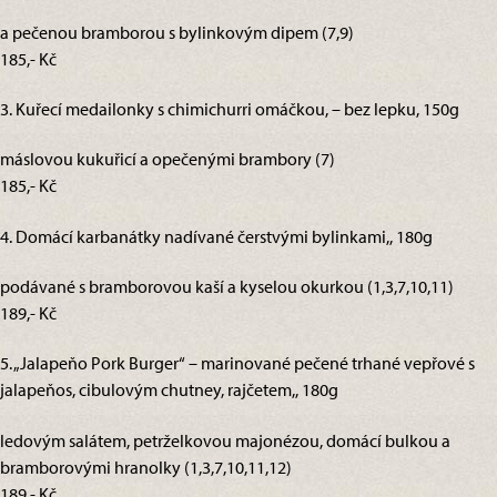
a pečenou bramborou s bylinkovým dipem (7,9)
185,- Kč
3. Kuřecí medailonky s chimichurri omáčkou, – bez lepku, 150g
máslovou kukuřicí a opečenými brambory (7)
185,- Kč
4. Domácí karbanátky nadívané čerstvými bylinkami,, 180g
podávané s bramborovou kaší a kyselou okurkou (1,3,7,10,11)
189,- Kč
5. „Jalapeňo Pork Burger“ – marinované pečené trhané vepřové s
jalapeňos, cibulovým chutney, rajčetem,, 180g
ledovým salátem, petrželkovou majonézou, domácí bulkou a
bramborovými hranolky (1,3,7,10,11,12)
189,- Kč