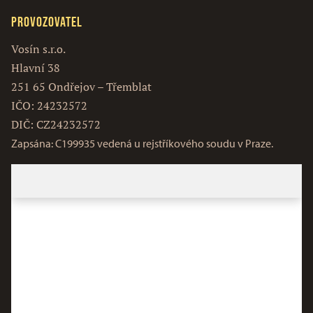
Provozovatel
Vosín s.r.o.
Hlavní 38
251 65 Ondřejov – Třemblat
IČO: 24232572
DIČ: CZ24232572
Zapsána: C199935 vedená u rejstříkového soudu v Praze.