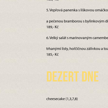
5. Vepřová panenka s liškovou omáčko
a pečenou bramborou s bylinkovým di
189,- Kč
6. Velký salát s marinovaným camembert
trhanými listy, hořčičnou zálivkou a toa
185,- Kč
Dezert dne
cheesecake (1,3,7,8)