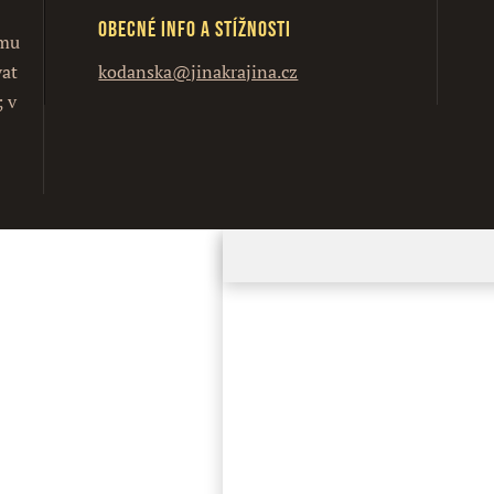
Obecné info a stížnosti
ímu
vat
kodanska@jinakrajina.cz
; v