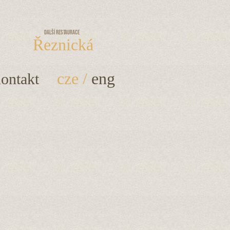
Další restaurace
Řeznická
cze
/
eng
ontakt