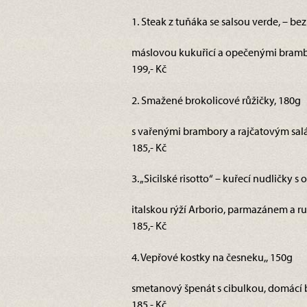
1. Steak z tuňáka se salsou verde, – be
máslovou kukuřicí a opečenými bramb
199,- Kč
2. Smažené brokolicové růžičky, 180g
s vařenými brambory a rajčatovým salá
185,- Kč
3. „Sicilské risotto“ – kuřecí nudličky s
italskou rýží Arborio, parmazánem a ru
185,- Kč
4. Vepřové kostky na česneku,, 150g
smetanový špenát s cibulkou, domácí 
185,- Kč