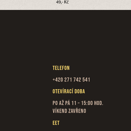
49,- Kč
Telefon
+420 271 742 541
Otevírací doba
Po až Pá 11 – 15:00 hod.
Víkend zavřeno
EET