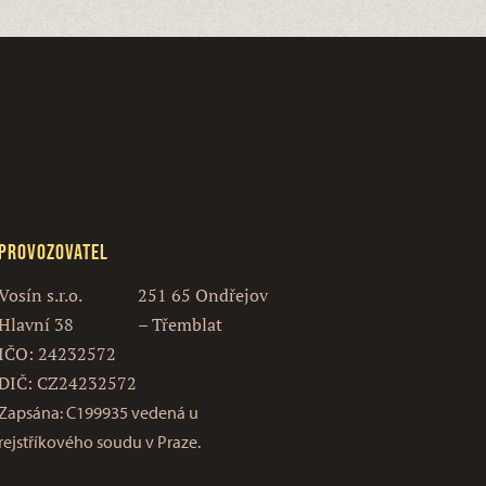
Provozovatel
Vosín s.r.o.
251 65 Ondřejov
Hlavní 38
– Třemblat
IČO: 24232572
DIČ: CZ24232572
Zapsána: C199935 vedená u
rejstříkového soudu v Praze.