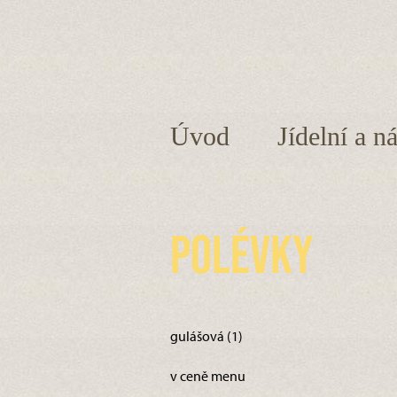
Úvod
Jídelní a n
Polévky
gulášová (1)
v ceně menu