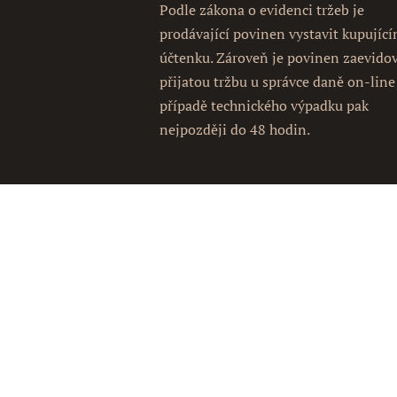
Podle zákona o evidenci tržeb je
prodávající povinen vystavit kupujíc
účtenku. Zároveň je povinen zaevido
přijatou tržbu u správce daně on-line
případě technického výpadku pak
nejpozději do 48 hodin.