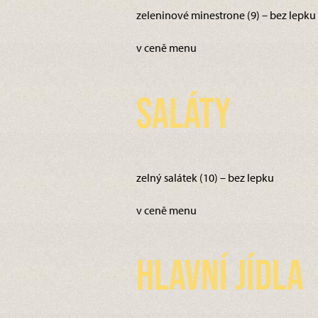
zeleninové minestrone (9) – bez lepku
v ceně menu
Saláty
zelný salátek (10) – bez lepku
v ceně menu
Hlavní jídla