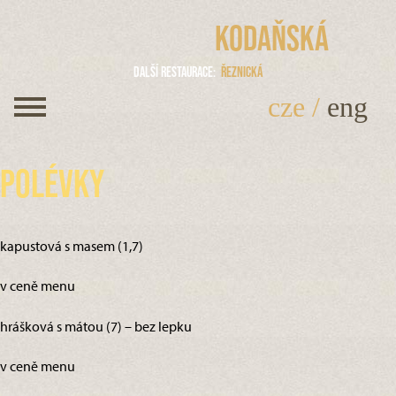
Kodaňská
Další restaurace
Řeznická
cze
/
eng
Polévky
kapustová s masem (1,7)
v ceně menu
hrášková s mátou (7) – bez lepku
v ceně menu