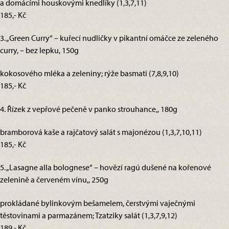
a domácími houskovými knedlíky (1,3,7,11)
185,- Kč
3. „Green Curry“ – kuřecí nudličky v pikantní omáčce ze zeleného
curry, – bez lepku, 150g
kokosového mléka a zeleniny; rýže basmati (7,8,9,10)
185,- Kč
4. Řízek z vepřové pečeně v panko strouhance,, 180g
bramborová kaše a rajčatový salát s majonézou (1,3,7,10,11)
185,- Kč
5. „Lasagne alla bolognese“ – hovězí ragú dušené na kořenové
zelenině a červeném vínu,, 250g
prokládané bylinkovým bešamelem, čerstvými vaječnými
těstovinami a parmazánem; Tzatziky salát (1,3,7,9,12)
189,- Kč