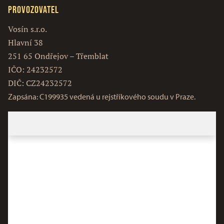
Provozovatel
Vosín s.r.o.
Hlavní 38
251 65 Ondřejov – Třemblat
IČO: 24232572
DIČ: CZ24232572
Zapsána: C199935 vedená u rejstříkového soudu v Praze.