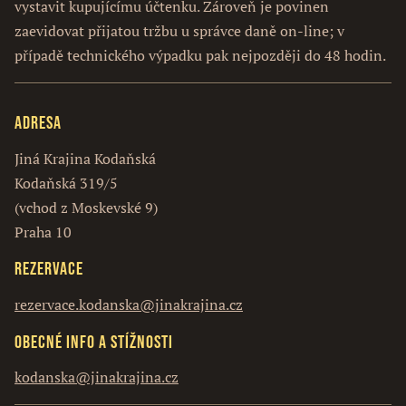
vystavit kupujícímu účtenku. Zároveň je povinen
zaevidovat přijatou tržbu u správce daně on-line; v
případě technického výpadku pak nejpozději do 48 hodin.
Adresa
Jiná Krajina Kodaňská
Kodaňská 319/5
(vchod z Moskevské 9)
Praha 10
Rezervace
rezervace.kodanska@jinakrajina.cz
Obecné info a stížnosti
kodanska@jinakrajina.cz