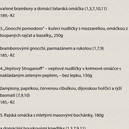
vařené brambory a domácí tatarská omáčka (1,3,7,10,11)
189,- Kč
3. „Gnocchi pomodoro“ – kuřecí nudličky s mozzarellou, omáčkou z
loupaných rajčat a bazalky,, 250g
bramborovými gnocchi, parmazánem a rukolou (1,7,9)
185,- Kč
4. „Vepřový Stroganoff“ – vepřové nudličky v krémové omáčce s
nakládaným zeleným pepřem, – bez lepku, 150g
žampiony, paprikou, červenou cibulkou, dijonskou hořčicí a rýží
basmati (7,9,10)
185,- Kč
5. Rajská omáčka s mletými masovými bochánky, 180g
a domácími houskovými knedlíky (1,3,7,9,11)