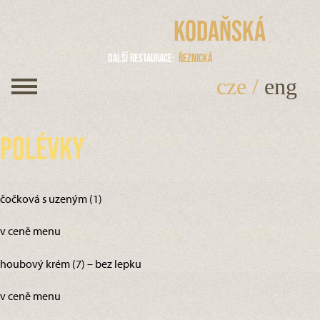
Kodaňská
Další restaurace
Řeznická
cze
/
eng
Polévky
čočková s uzeným (1)
v ceně menu
houbový krém (7) – bez lepku
v ceně menu