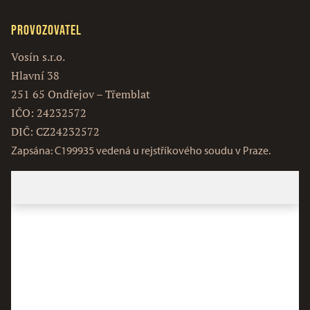
Provozovatel
Vosín s.r.o.
Hlavní 38
251 65 Ondřejov – Třemblat
IČO: 24232572
DIČ: CZ24232572
Zapsána: C199935 vedená u rejstříkového soudu v Praze.