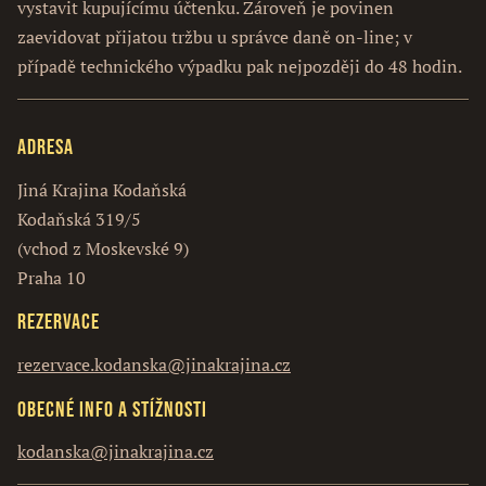
vystavit kupujícímu účtenku. Zároveň je povinen
zaevidovat přijatou tržbu u správce daně on-line; v
případě technického výpadku pak nejpozději do 48 hodin.
Adresa
Jiná Krajina Kodaňská
Kodaňská 319/5
(vchod z Moskevské 9)
Praha 10
Rezervace
rezervace.kodanska@jinakrajina.cz
Obecné info a stížnosti
kodanska@jinakrajina.cz