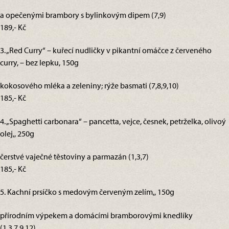
a opečenými brambory s bylinkovým dipem (7,9)
189,- Kč
3. „Red Curry“ – kuřecí nudličky v pikantní omáčce z červeného
curry, – bez lepku, 150g
kokosového mléka a zeleniny; rýže basmati (7,8,9,10)
185,- Kč
4. „Spaghetti carbonara“ – pancetta, vejce, česnek, petrželka, olivoý
olej,, 250g
čerstvé vaječné těstoviny a parmazán (1,3,7)
185,- Kč
5. Kachní prsíčko s medovým červeným zelím,, 150g
přírodním výpekem a domácími bramborovými knedlíky
(1,3,7,9,12)