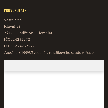
Provozovatel
Vosín s.r.o.
Hlavní 38
251 65 Ondřejov – Třemblat
IČO: 24232572
DIČ: CZ24232572
Zapsána: C199935 vedená u rejstříkového soudu v Praze.