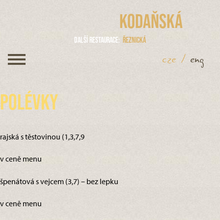
Kodaňská
Další restaurace
Řeznická
cze
/
eng
Polévky
rajská s těstovinou (1,3,7,9
v ceně menu
špenátová s vejcem (3,7) – bez lepku
v ceně menu