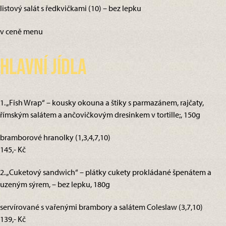
listový salát s ředkvičkami (10) – bez lepku
v ceně menu
Hlavní jídla
1. „Fish Wrap“ – kousky okouna a štiky s parmazánem, rajčaty,
římským salátem a ančovičkovým dresinkem v tortille;, 150g
bramborové hranolky (1,3,4,7,10)
145,- Kč
2. „Cuketový sandwich“ – plátky cukety prokládané špenátem a
uzeným sýrem, – bez lepku, 180g
servírované s vařenými brambory a salátem Coleslaw (3,7,10)
139,- Kč