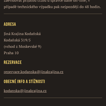
zaevidovat přijatou tržbu u správce daně on-line; v
případě technického výpadku pak nejpozději do 48 hodin.
Adresa
Jiná Krajina Kodaňská
Kodaňská 319/5
(vchod z Moskevské 9)
Praha 10
Rezervace
rezervace.kodanska@jinakrajina.cz
Obecné info a stížnosti
kodanska@jinakrajina.cz