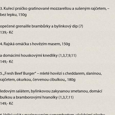
3. Kuřecí prsíčko gratinované mozzarellou a sušeným rajčetem, –
bez lepku, 150g
opečené grenaille brambůrky a bylinkový dip (7)
139,- Kč
4. Rajská omáčka s hovězím masem, 150g
a domácími houskovými knedlíky (1,3,7,9,11)
149,- Kč
5. „Fresh Beef Burger“ – mleté hovězí s cheddarem, slaninou,
rajčetem, okurkou, červenou cibulkou,, 180g
ledovým salátem, bylinkovou zakysanou smetanou, domácí
bulkou a bramborovými hranolky (1,3,7,11)
149,- Kč
6. Velký salát s marinovaným camembertem, vlašskými ořechy,