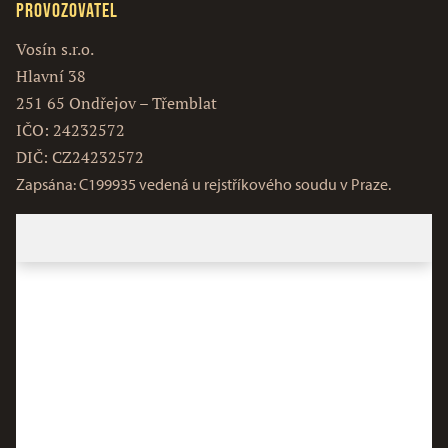
Provozovatel
Vosín s.r.o.
Hlavní 38
251 65 Ondřejov – Třemblat
IČO: 24232572
DIČ: CZ24232572
Zapsána: C199935 vedená u rejstříkového soudu v Praze.