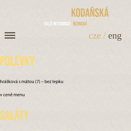
Kodaňská
Další restaurace
Řeznická
cze
/
eng
Polévky
hrášková s mátou (7) – bez lepku
v ceně menu
Saláty