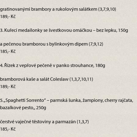
gratinovanými brambory a rukolovým salátkem (3,7,9,10)
189,- Kč
3. Kuřecí medailonky se švestkovou omáčkou – bez lepku, 150g
a pečenou bramborou s bylinkovým dipem (7,9,12)
185,- Kč
4. Řízek z vepřové pečeně v panko strouhance, 180g
bramborová kaše a salát Coleslaw (1,3,7,10,11)
189,- Kč
5. „Spaghetti Sorrento“ – parmská šunka, žampiony, cherry rajčata,
bazalkové pesto,, 250g
čerstvé vaječné těstoviny a parmazán (1,3,7)
185,- Kč