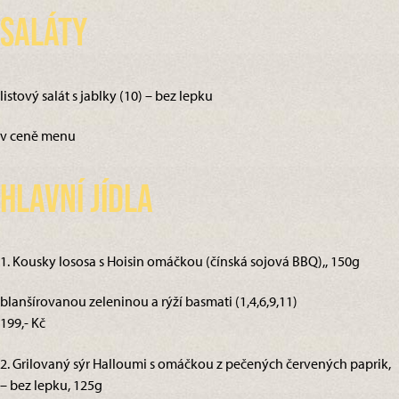
Saláty
listový salát s jablky (10) – bez lepku
v ceně menu
Hlavní jídla
1. Kousky lososa s Hoisin omáčkou (čínská sojová BBQ),, 150g
blanšírovanou zeleninou a rýží basmati (1,4,6,9,11)
199,- Kč
2. Grilovaný sýr Halloumi s omáčkou z pečených červených paprik,
– bez lepku, 125g