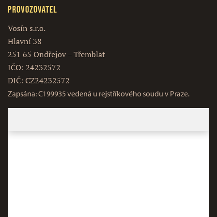
Provozovatel
Vosín s.r.o.
Hlavní 38
251 65 Ondřejov – Třemblat
IČO: 24232572
DIČ: CZ24232572
Zapsána: C199935 vedená u rejstříkového soudu v Praze.