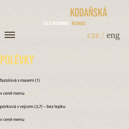
Kodaňská
Další restaurace
Řeznická
cze
/
eng
Polévky
fazolová s masem (1)
v ceně menu
pórková s vejcem (3,7) – bez lepku
v ceně menu