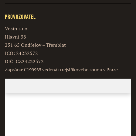
Provozovatel
Vosín s.r.o.
Hlavní 38
251 65 Ondřejov – Třemblat
IČO: 24232572
DIČ: CZ24232572
Zapsána: C199935 vedená u rejstříkového soudu v Praze.