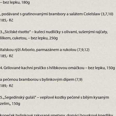
– bez lepku, 180g
, podávané s gratinovanými brambory a salátem Colelslaw (3,7,10)
185,- Kč
3. „Sicilské risotto“ – kuřecí nudličky s olivami, sušenými rajčaty,
lilkem, cuketou, – bez lepku, 250g
italskou rýží Arborio, parmazánem a rukolou (7,9,12)
185,- Kč
4. Grilované kachní prsíčko s hříbkovou omáčkou – bez lepku, 150g
a pečenou bramborou s bylinkovým dipem (7,9)
189,- Kč
5. „Segedínský guláš“ – vepřové kostky pečené s bílým kysaným
zelím,, 150g
kopeček bylinkové zakysané smetany, domácí houskové knedlíky