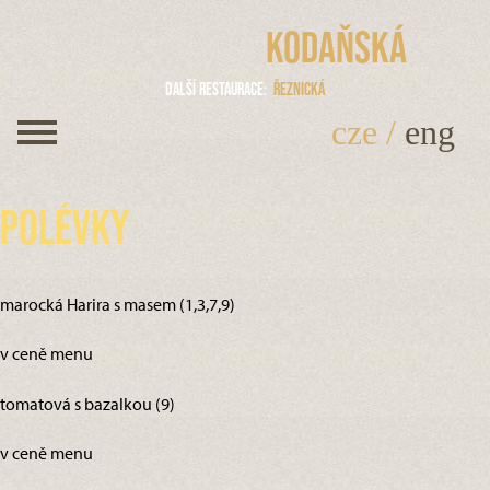
Kodaňská
Další restaurace
Řeznická
cze
/
eng
Polévky
marocká Harira s masem (1,3,7,9)
v ceně menu
tomatová s bazalkou (9)
v ceně menu