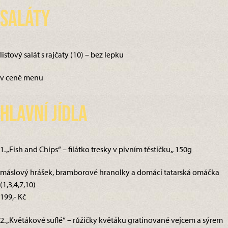
Saláty
listový salát s rajčaty (10) – bez lepku
v ceně menu
Hlavní jídla
1. „Fish and Chips“ – filátko tresky v pivním těstíčku,, 150g
máslový hrášek, bramborové hranolky a domácí tatarská omáčka
(1,3,4,7,10)
199,- Kč
2. „Květákové suflé“ – růžičky květáku gratinované vejcem a sýrem