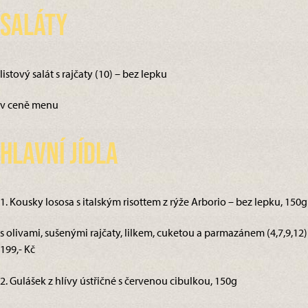
Saláty
listový salát s rajčaty (10) – bez lepku
v ceně menu
Hlavní jídla
1. Kousky lososa s italským risottem z rýže Arborio – bez lepku, 150g
s olivami, sušenými rajčaty, lilkem, cuketou a parmazánem (4,7,9,12)
199,- Kč
2. Gulášek z hlívy ústřičné s červenou cibulkou, 150g