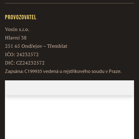
Provozovatel
Vosín s.r.o.
Hlavní 38
251 65 Ondřejov – Třemblat
IČO: 24232572
DIČ: CZ24232572
Zapsána: C199935 vedená u rejstříkového soudu v Praze.