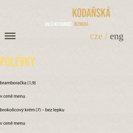
Kodaňská
Další restaurace
Řeznická
cze
/
eng
Polévky
bramboračka (1,9)
v ceně menu
brokolicový krém (7) – bez lepku
v ceně menu