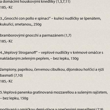
a domácími houskovými knedlíky (1,3,7,11)
185,- Kč
3. „Gnocchi con pollo e spinaci“ – kuřecí nudličky se špenátem,
kukuřicí, smetanou,, 250g
bramborovými gnocchi a parmazánem (1,7)
185,- Kč
4. „Vepřový Stroganoff“ – vepřové nudličky v krémové omáčce s
nakládaným zeleným pepřem, – bez lepku, 150g
žampiony, paprikou, červenou cibulkou, dijonskou hořčicí a rýží
basmati (7,10)
185,- Kč
5. Vepřová panenka gratinovaná mozzarellou a sušeným rajčetem,
– bez lepku, 150g
podávaná s omáčkou demi-glace a opečenými grenaillemi (7,9)