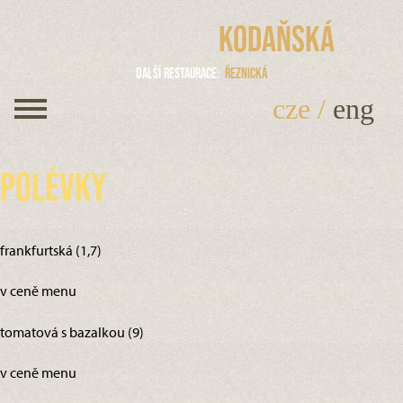
Kodaňská
Další restaurace
Řeznická
cze
/
eng
Polévky
frankfurtská (1,7)
v ceně menu
tomatová s bazalkou (9)
v ceně menu