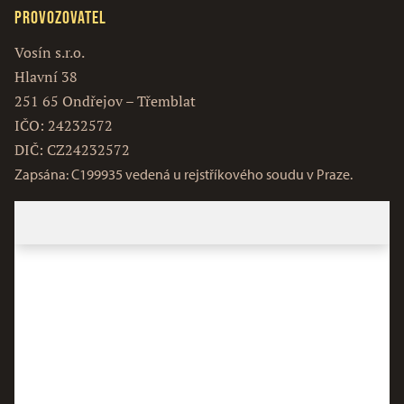
Provozovatel
Vosín s.r.o.
Hlavní 38
251 65 Ondřejov – Třemblat
IČO: 24232572
DIČ: CZ24232572
Zapsána: C199935 vedená u rejstříkového soudu v Praze.