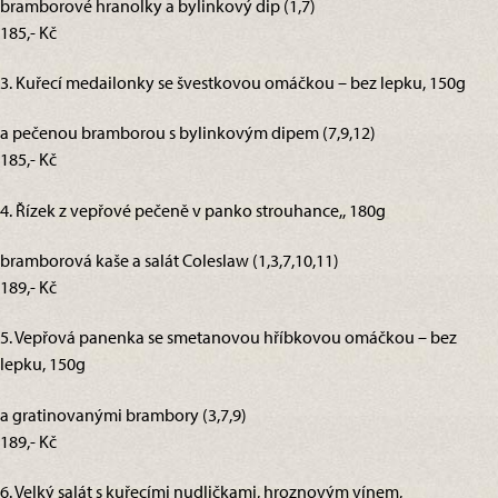
bramborové hranolky a bylinkový dip (1,7)
185,- Kč
3. Kuřecí medailonky se švestkovou omáčkou – bez lepku, 150g
a pečenou bramborou s bylinkovým dipem (7,9,12)
185,- Kč
4. Řízek z vepřové pečeně v panko strouhance,, 180g
bramborová kaše a salát Coleslaw (1,3,7,10,11)
189,- Kč
5. Vepřová panenka se smetanovou hříbkovou omáčkou – bez
lepku, 150g
a gratinovanými brambory (3,7,9)
189,- Kč
6. Velký salát s kuřecími nudličkami, hroznovým vínem,