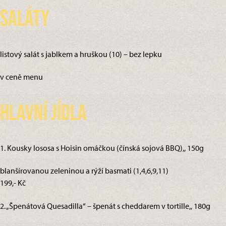
Saláty
listový salát s jablkem a hruškou (10) – bez lepku
v ceně menu
Hlavní jídla
1. Kousky lososa s Hoisin omáčkou (čínská sojová BBQ),, 150g
blanšírovanou zeleninou a rýží basmati (1,4,6,9,11)
199,- Kč
2. „Špenátová Quesadilla“ – špenát s cheddarem v tortille,, 180g