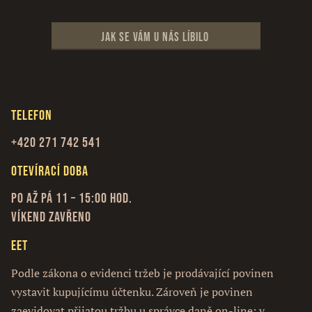
Jak se vám u nás líbilo
Telefon
+420 271 742 541
Otevírací doba
Po až Pá 11 – 15:00 hod.
Víkend zavřeno
EET
Podle zákona o evidenci tržeb je prodávající povinen
vystavit kupujícímu účtenku. Zároveň je povinen
zaevidovat přijatou tržbu u správce daně on-line; v