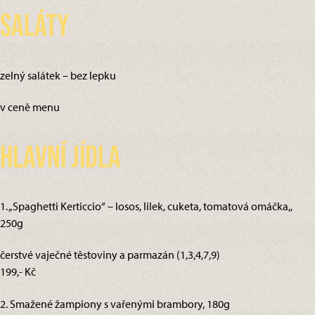
Saláty
zelný salátek – bez lepku
v ceně menu
Hlavní jídla
1. „Spaghetti Kerticcio“ – losos, lilek, cuketa, tomatová omáčka,,
250g
čerstvé vaječné těstoviny a parmazán (1,3,4,7,9)
199,- Kč
2. Smažené žampiony s vařenými brambory, 180g