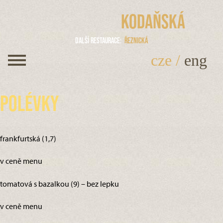
Kodaňská
Další restaurace
Řeznická
cze
/
eng
Polévky
frankfurtská (1,7)
v ceně menu
tomatová s bazalkou (9) – bez lepku
v ceně menu