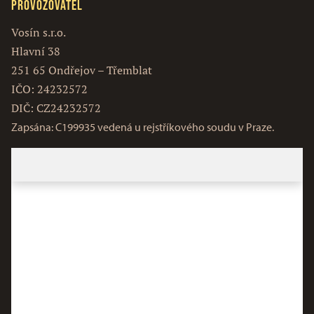
Provozovatel
Vosín s.r.o.
Hlavní 38
251 65 Ondřejov – Třemblat
IČO: 24232572
DIČ: CZ24232572
Zapsána: C199935 vedená u rejstříkového soudu v Praze.