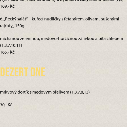
169,- Kč
6. „Řecký salát“ – kuřecí nudličky s feta sýrem, olivami, sušenými
rajčaty,, 150g
míchanou zeleninou, medovo-hořčičnou zálivkou a pita chlebem
(1,3,7,10,11)
165,- Kč
Dezert dne
mrkvový dortík s medovým přelivem (1,3,7,8,13)
30,- Kč