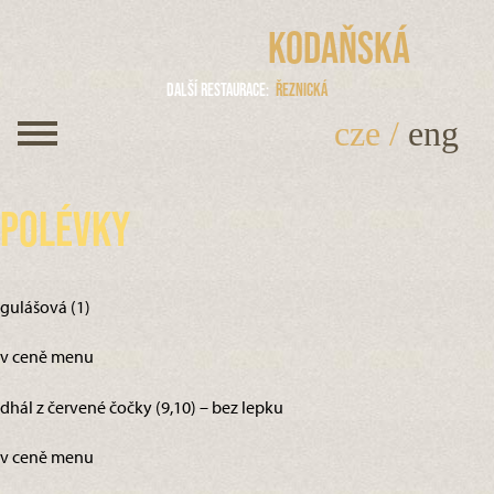
Kodaňská
Další restaurace
Řeznická
cze
/
eng
Polévky
gulášová (1)
v ceně menu
dhál z červené čočky (9,10) – bez lepku
v ceně menu