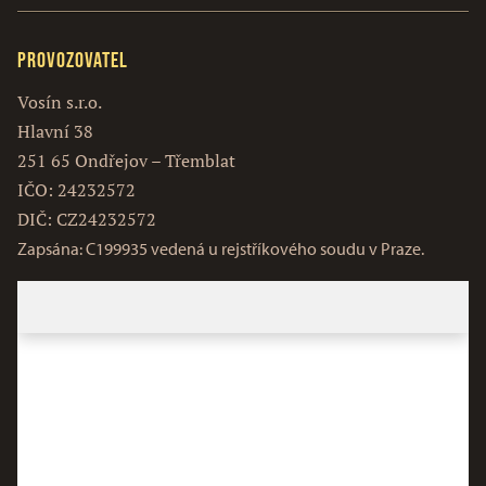
Provozovatel
Vosín s.r.o.
Hlavní 38
251 65 Ondřejov – Třemblat
IČO: 24232572
DIČ: CZ24232572
Zapsána: C199935 vedená u rejstříkového soudu v Praze.