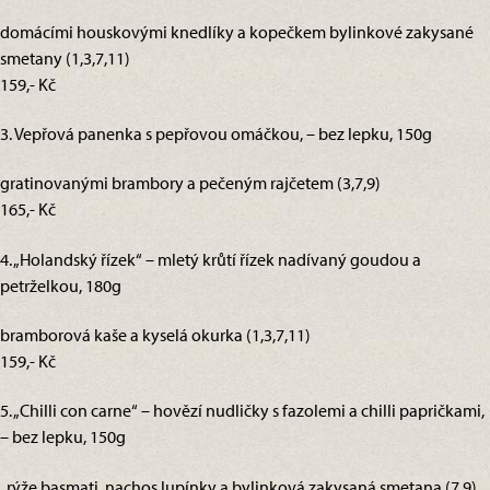
domácími houskovými knedlíky a kopečkem bylinkové zakysané
smetany (1,3,7,11)
159,- Kč
3. Vepřová panenka s pepřovou omáčkou, – bez lepku, 150g
gratinovanými brambory a pečeným rajčetem (3,7,9)
165,- Kč
4. „Holandský řízek“ – mletý krůtí řízek nadívaný goudou a
petrželkou, 180g
bramborová kaše a kyselá okurka (1,3,7,11)
159,- Kč
5. „Chilli con carne“ – hovězí nudličky s fazolemi a chilli papričkami,
– bez lepku, 150g
, rýže basmati, nachos lupínky a bylinková zakysaná smetana (7,9)