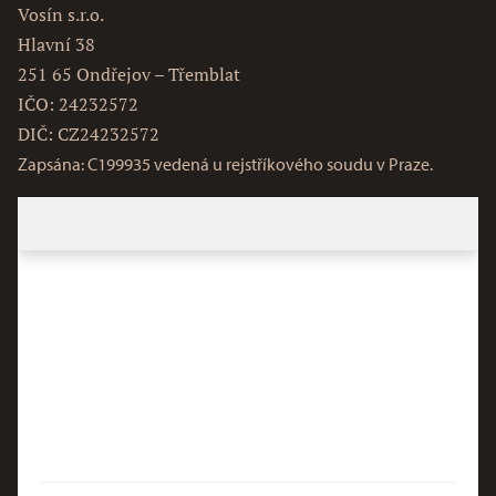
Vosín s.r.o.
Hlavní 38
251 65 Ondřejov – Třemblat
IČO: 24232572
DIČ: CZ24232572
Zapsána: C199935 vedená u rejstříkového soudu v Praze.