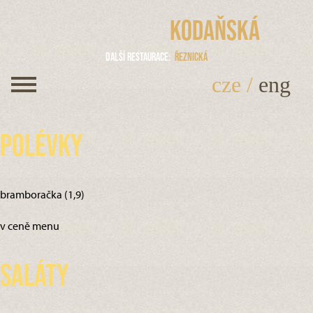
Kodaňská
Další restaurace
Řeznická
cze
/
eng
Polévky
bramboračka (1,9)
v ceně menu
Saláty