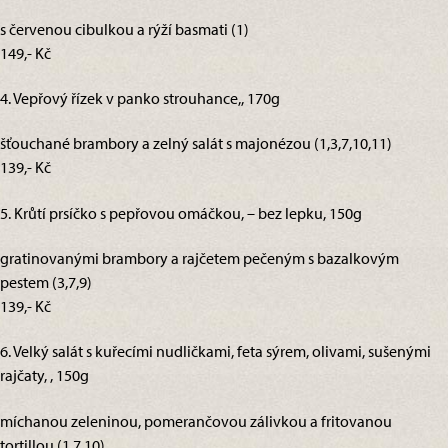
s červenou cibulkou a rýží basmati (1)
149,- Kč
4. Vepřový řízek v panko strouhance,, 170g
šťouchané brambory a zelný salát s majonézou (1,3,7,10,11)
139,- Kč
5. Krůtí prsíčko s pepřovou omáčkou, – bez lepku, 150g
gratinovanými brambory a rajčetem pečeným s bazalkovým
pestem (3,7,9)
139,- Kč
6. Velký salát s kuřecími nudličkami, feta sýrem, olivami, sušenými
rajčaty, , 150g
míchanou zeleninou, pomerančovou zálivkou a fritovanou
tortillou (1,7,10)