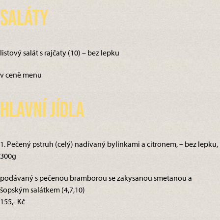
Saláty
listový salát s rajčaty (10) – bez lepku
v ceně menu
Hlavní jídla
1. Pečený pstruh (celý) nadívaný bylinkami a citronem, – bez lepku,
300g
podávaný s pečenou bramborou se zakysanou smetanou a
šopským salátkem (4,7,10)
155,- Kč