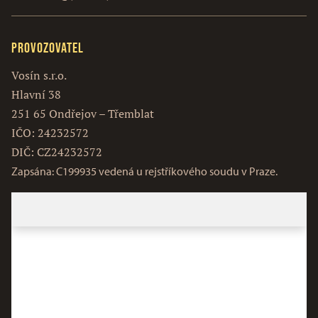
Provozovatel
Vosín s.r.o.
Hlavní 38
251 65 Ondřejov – Třemblat
IČO: 24232572
DIČ: CZ24232572
Zapsána: C199935 vedená u rejstříkového soudu v Praze.