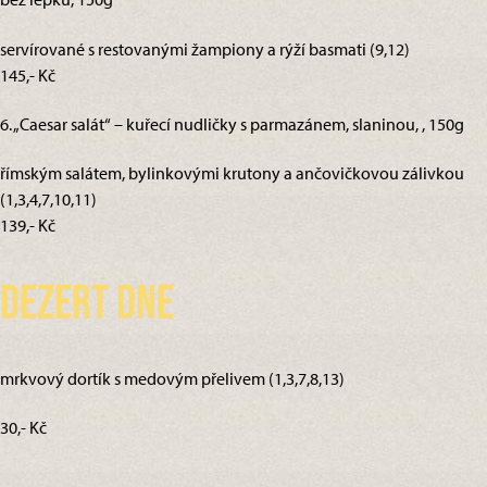
servírované s restovanými žampiony a rýží basmati (9,12)
145,- Kč
6. „Caesar salát“ – kuřecí nudličky s parmazánem, slaninou, , 150g
římským salátem, bylinkovými krutony a ančovičkovou zálivkou
(1,3,4,7,10,11)
139,- Kč
Dezert dne
mrkvový dortík s medovým přelivem (1,3,7,8,13)
30,- Kč