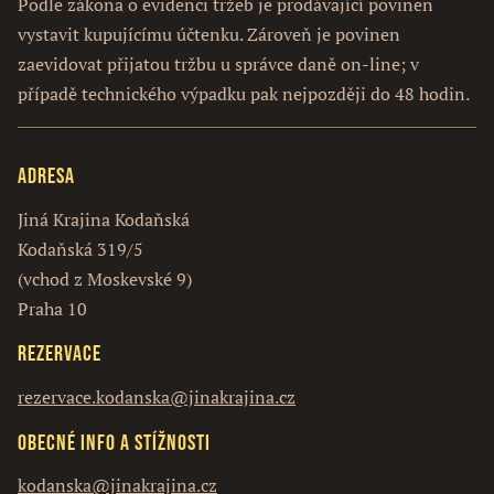
Podle zákona o evidenci tržeb je prodávající povinen
vystavit kupujícímu účtenku. Zároveň je povinen
zaevidovat přijatou tržbu u správce daně on-line; v
případě technického výpadku pak nejpozději do 48 hodin.
Adresa
Jiná Krajina Kodaňská
Kodaňská 319/5
(vchod z Moskevské 9)
Praha 10
Rezervace
rezervace.kodanska@jinakrajina.cz
Obecné info a stížnosti
kodanska@jinakrajina.cz