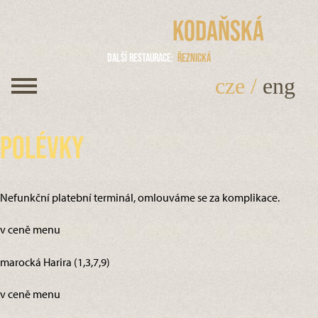
Kodaňská
Další restaurace
Řeznická
cze
/
eng
Polévky
Nefunkční platební terminál, omlouváme se za komplikace.
v ceně menu
marocká Harira (1,3,7,9)
v ceně menu