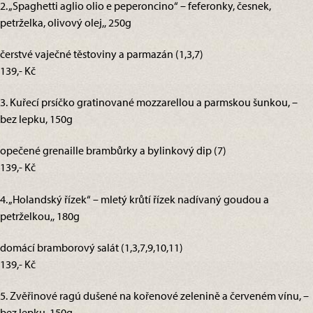
2. „Spaghetti aglio olio e peperoncino“ – feferonky, česnek,
petrželka, olivový olej,, 250g
čerstvé vaječné těstoviny a parmazán (1,3,7)
139,- Kč
3. Kuřecí prsíčko gratinované mozzarellou a parmskou šunkou, –
bez lepku, 150g
opečené grenaille brambůrky a bylinkový dip (7)
139,- Kč
4. „Holandský řízek“ – mletý krůtí řízek nadívaný goudou a
petrželkou,, 180g
domácí bramborový salát (1,3,7,9,10,11)
139,- Kč
5. Zvěřinové ragú dušené na kořenové zelenině a červeném vínu, –
bez lepku, 150g