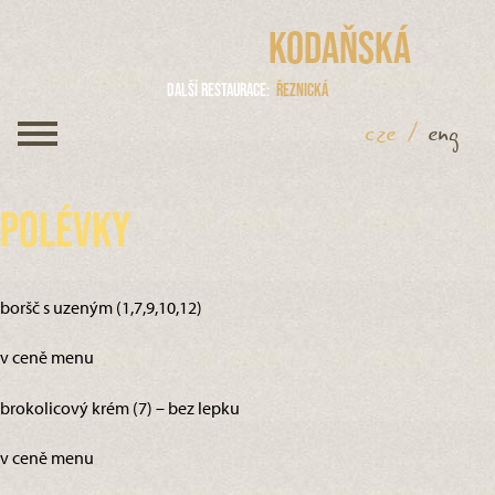
Kodaňská
Další restaurace
Řeznická
cze
/
eng
Polévky
boršč s uzeným (1,7,9,10,12)
v ceně menu
brokolicový krém (7) – bez lepku
v ceně menu