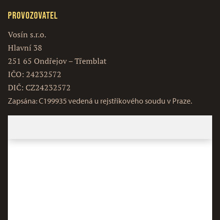
Provozovatel
Vosín s.r.o.
Hlavní 38
251 65 Ondřejov – Třemblat
IČO: 24232572
DIČ: CZ24232572
Zapsána: C199935 vedená u rejstříkového soudu v Praze.