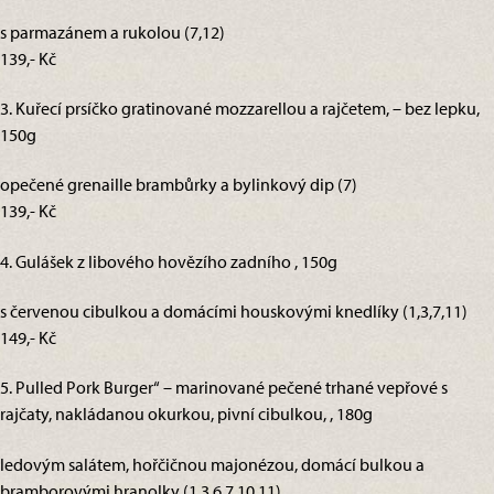
s parmazánem a rukolou (7,12)
139,- Kč
3. Kuřecí prsíčko gratinované mozzarellou a rajčetem, – bez lepku,
150g
opečené grenaille brambůrky a bylinkový dip (7)
139,- Kč
4. Gulášek z libového hovězího zadního , 150g
s červenou cibulkou a domácími houskovými knedlíky (1,3,7,11)
149,- Kč
5. Pulled Pork Burger“ – marinované pečené trhané vepřové s
rajčaty, nakládanou okurkou, pivní cibulkou, , 180g
ledovým salátem, hořčičnou majonézou, domácí bulkou a
bramborovými hranolky (1,3,6,7,10,11)